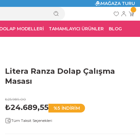
MAĞAZA TURU
 DOLAP MODELLERİ
TAMAMLAYICI ÜRÜNLER
BLOG
Litera Ranza Dolap Çalışma
Masası
₺25.989,00
₺24.689,55
%5 İNDİRİM
Tüm Taksit Seçenekleri