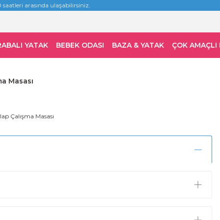
 saatleri arasında ulaşabilirsiniz.
RABALI YATAK
BEBEK ODASI
BAZA & YATAK
ÇOK AMAÇLI
ma Masası