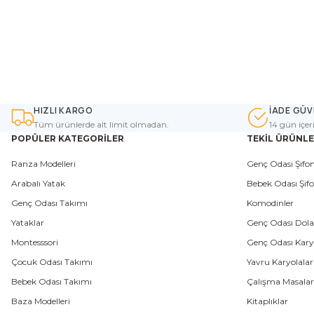
HIZLI KARGO
İADE GÜV
Tüm ürünlerde alt limit olmadan.
14 gün içer
POPÜLER KATEGORİLER
TEKİL ÜRÜNL
Ranza Modelleri
Genç Odası Şifon
Arabalı Yatak
Bebek Odası Şifo
Genç Odası Takımı
Komodinler
Yataklar
Genç Odası Dola
Montesssori
Genç Odası Karyo
Çocuk Odası Takımı
Yavru Karyolalar
Bebek Odası Takımı
Çalışma Masalar
Baza Modelleri
Kitaplıklar