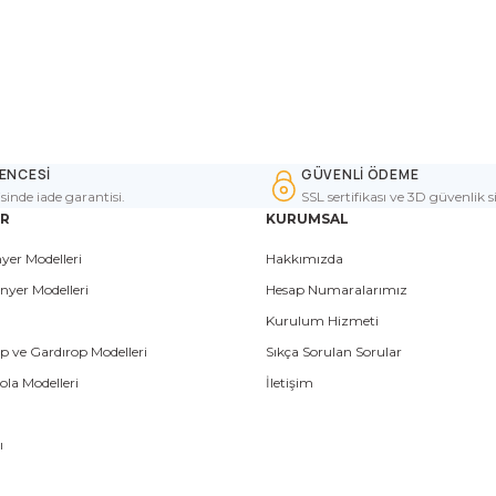
ENCESİ
GÜVENLİ ÖDEME
isinde iade garantisi.
SSL sertifikası ve 3D güvenlik s
ER
KURUMSAL
yer Modelleri
Hakkımızda
nyer Modelleri
Hesap Numaralarımız
Kurulum Hizmeti
p ve Gardırop Modelleri
Sıkça Sorulan Sorular
la Modelleri
İletişim
ı