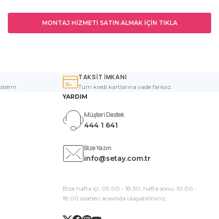
MONTAJ HİZMETİ SATIN ALMAK İÇİN TIKLA
TAKSİT İMKANI
istemi.
Tüm kredi kartlarına vade farksız.
YARDIM
Müşteri Destek
444 1 641
Bize Yazın
info@setay.com.tr
Bize hafta içi: 09:00 - 18:30, hafta sonu: 10:00 -
18:00 saatleri arasında ulaşabilirsiniz.