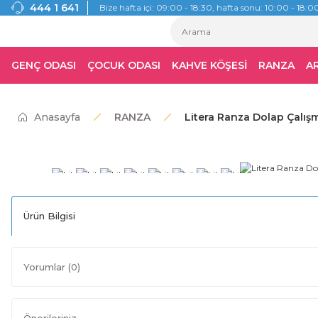
444 1 641
Bize hafta içi: 09:00 - 18:30, hafta sonu: 10:00 - 18:00
GENÇ ODASI
ÇOCUK ODASI
KAHVE KÖŞESİ
RANZA
A
Anasayfa
RANZA
Litera Ranza Dolap Çalış
Ürün Bilgisi
Yorumlar (0)
Önerileriniz