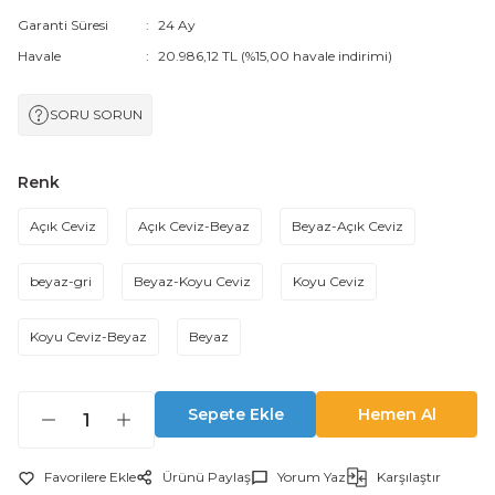
Garanti Süresi
24 Ay
Havale
20.986,12 TL (%15,00 havale indirimi)
SORU SORUN
Renk
Açık Ceviz
Açık Ceviz-Beyaz
Beyaz-Açık Ceviz
beyaz-gri
Beyaz-Koyu Ceviz
Koyu Ceviz
Koyu Ceviz-Beyaz
Beyaz
Sepete Ekle
Hemen Al
Ürünü Paylaş
Yorum Yaz
Karşılaştır