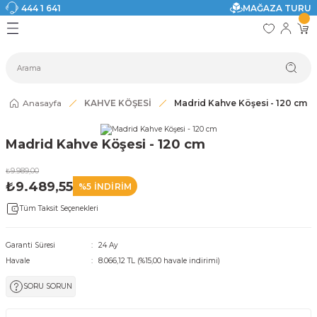
444 1 641
MAĞAZA TURU
Geri Dön
Geri Dön
Geri Dön
Geri Dön
Geri Dön
Geri Dön
I
ASI
SI
TAK
I DOLAP MODELLERİ
CI ÜRÜNLER
Modelleri
Anasayfa
KAHVE KÖŞESİ
Madrid Kahve Köşesi - 120 cm
akkabılık
Madrid Kahve Köşesi - 120 cm
ri
eri
₺9.989,00
₺9.489,55
%5 İNDİRİM
ri
Tüm Taksit Seçenekleri
eri
Garanti Süresi
24 Ay
Havale
8.066,12 TL (%15,00 havale indirimi)
eri
SORU SORUN
 Modelleri