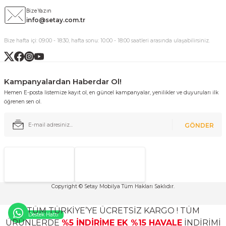
Bize Yazın
info@setay.com.tr
Bize hafta içi: 09:00 - 18:30, hafta sonu: 10:00 - 18:00 saatleri arasında ulaşabilirsiniz.
Kampanyalardan Haberdar Ol!
Hemen E-posta listemize kayıt ol, en güncel kampanyalar, yenilikler ve duyuruları ilk
öğrenen sen ol.
GÖNDER
Copyright © Setay Mobilya Tüm Hakları Saklıdır.
TÜM TÜRKİYE’YE ÜCRETSİZ KARGO ! TÜM
Destek Hattı
ÜRÜNLERDE
%5 İNDİRİME EK %15 HAVALE
İNDİRİMİ