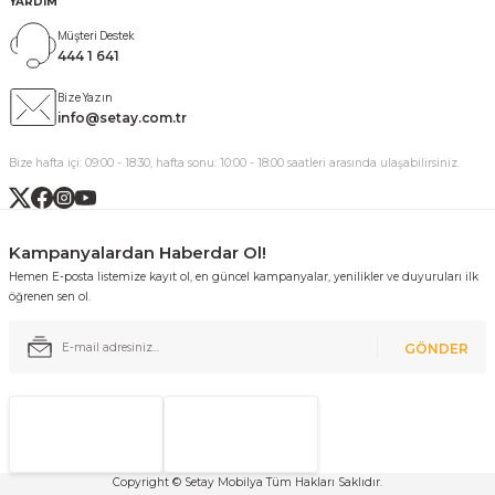
YARDIM
Müşteri Destek
444 1 641
Bize Yazın
info@setay.com.tr
Bize hafta içi: 09:00 - 18:30, hafta sonu: 10:00 - 18:00 saatleri arasında ulaşabilirsiniz.
Kampanyalardan Haberdar Ol!
Hemen E-posta listemize kayıt ol, en güncel kampanyalar, yenilikler ve duyuruları ilk
öğrenen sen ol.
GÖNDER
Copyright © Setay Mobilya Tüm Hakları Saklıdır.