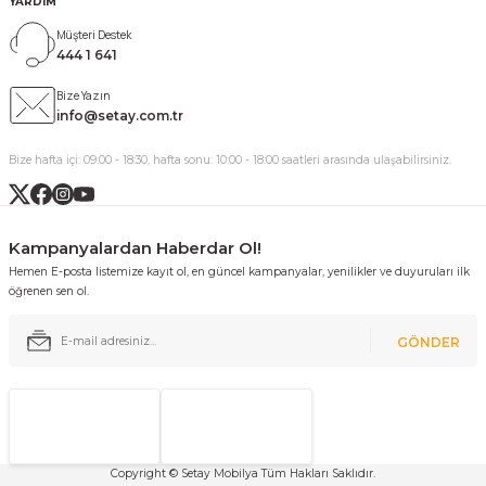
YARDIM
Müşteri Destek
444 1 641
Bize Yazın
info@setay.com.tr
Bize hafta içi: 09:00 - 18:30, hafta sonu: 10:00 - 18:00 saatleri arasında ulaşabilirsiniz.
Kampanyalardan Haberdar Ol!
Hemen E-posta listemize kayıt ol, en güncel kampanyalar, yenilikler ve duyuruları ilk
öğrenen sen ol.
GÖNDER
Copyright © Setay Mobilya Tüm Hakları Saklıdır.