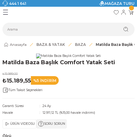
444 1 641
MAĞAZA TURU
Geri Dön
Geri Dön
Geri Dön
Geri Dön
Geri Dön
Geri Dön
I
ASI
SI
TAK
I DOLAP MODELLERİ
CI ÜRÜNLER
Modelleri
Anasayfa
BAZA & YATAK
BAZA
Matilda Baza Başlık 
akkabılık
Matilda Baza Başlık Comfort Yatak Seti
ri
eri
₺15.989,00
₺15.189,55
%5 İNDİRİM
ri
Tüm Taksit Seçenekleri
eri
Garanti Süresi
24 Ay
Havale
12.911,12 TL (%15,00 havale indirimi)
eri
ÜRÜN VİDEOSU
SORU SORUN
 Modelleri
Ölçü