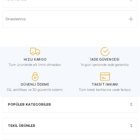
Önerileriniz
HIZLI KARGO
İADE GÜVENCESİ
Tüm ürünlerde alt limit olmadan.
14 gün içerisinde iade garantisi.
GÜVENLİ ÖDEME
TAKSİT İMKANI
SSL sertifikası ve 3D güvenlik sistemi.
Tüm kredi kartlarına vade farksız.
POPÜLER KATEGORİLER
TEKİL ÜRÜNLER