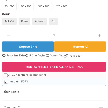
90 x 190
90 x 200
100 x 200
120 x 200
Renk
Açık Gri
Krem
Antrasit
Gri
Sepete Ekle
Hemen Al
Ürünü Paylaş
Yorum Yaz
Karşılaştır
MONTAJ HİZMETİ SATIN ALMAK İÇİN TIKLA
14 Gün Tahmini Teslimat Tarihi
Kurulum PDF'i
Ürün Bilgisi
Yorumlar (0)