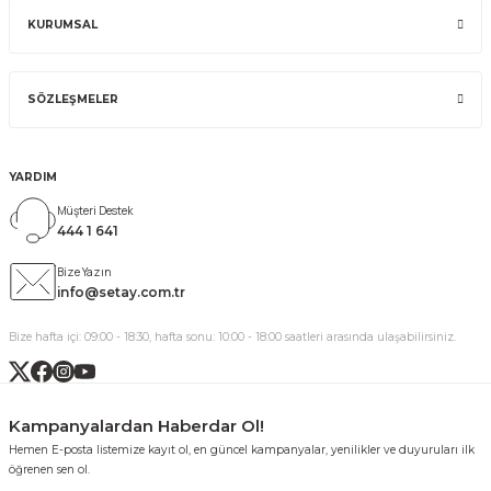
KURUMSAL
SÖZLEŞMELER
YARDIM
Müşteri Destek
444 1 641
Bize Yazın
info@setay.com.tr
Bize hafta içi: 09:00 - 18:30, hafta sonu: 10:00 - 18:00 saatleri arasında ulaşabilirsiniz.
Kampanyalardan Haberdar Ol!
Hemen E-posta listemize kayıt ol, en güncel kampanyalar, yenilikler ve duyuruları ilk
öğrenen sen ol.