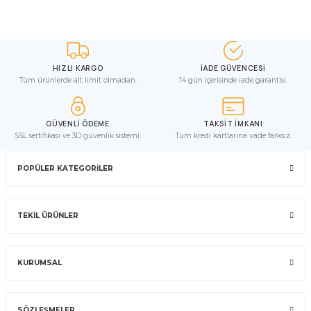
HIZLI KARGO
İADE GÜVENCESİ
Tüm ürünlerde alt limit olmadan.
14 gün içerisinde iade garantisi.
GÜVENLİ ÖDEME
TAKSİT İMKANI
SSL sertifikası ve 3D güvenlik sistemi.
Tüm kredi kartlarına vade farksız.
POPÜLER KATEGORİLER
TEKİL ÜRÜNLER
KURUMSAL
SÖZLEŞMELER