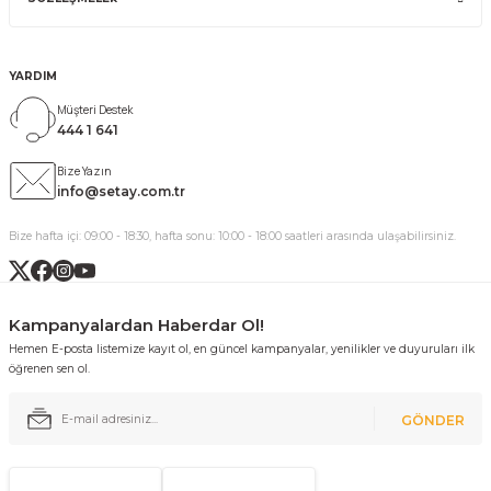
YARDIM
Müşteri Destek
444 1 641
Bize Yazın
info@setay.com.tr
Bize hafta içi: 09:00 - 18:30, hafta sonu: 10:00 - 18:00 saatleri arasında ulaşabilirsiniz.
Kampanyalardan Haberdar Ol!
Hemen E-posta listemize kayıt ol, en güncel kampanyalar, yenilikler ve duyuruları ilk
öğrenen sen ol.
GÖNDER