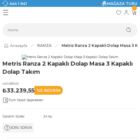
444 1 641
MAĞAZA TURU
Geri Dön
Geri Dön
Geri Dön
Geri Dön
Geri Dön
Geri Dön
I
ASI
SI
TAK
I DOLAP MODELLERİ
CI ÜRÜNLER
Modelleri
Anasayfa
RANZA
Metris Ranza 2 Kapaklı Dolap Masa 3 K
akkabılık
Metris Ranza 2 Kapaklı Dolap Masa 3 Kapaklı
ri
eri
Dolap Takım
₺34.989,00
ri
₺33.239,55
%5 İNDİRİM
Tüm Taksit Seçenekleri
eri
eri
Garanti Süresi
24 Ay
SORU SORUN
 Modelleri