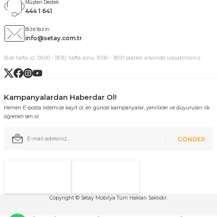
Müşteri Destek
444 1 641
Bize Yazın
info@setay.com.tr
Bize hafta içi: 09:00 - 18:30, hafta sonu: 10:00 - 18:00 saatleri arasında ulaşabilirsiniz.
Kampanyalardan Haberdar Ol!
Hemen E-posta listemize kayıt ol, en güncel kampanyalar, yenilikler ve duyuruları ilk
öğrenen sen ol.
GÖNDER
Copyright © Setay Mobilya Tüm Hakları Saklıdır.