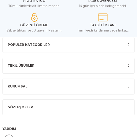
HIZLI KARGO
İADE GÜVENCESİ
Tüm ürünlerde alt limit olmadan.
14 gün içerisinde iade garantisi.
GÜVENLİ ÖDEME
TAKSİT İMKANI
SSL sertifikası ve 3D güvenlik sistemi.
Tüm kredi kartlarına vade farksız.
POPÜLER KATEGORİLER
TEKİL ÜRÜNLER
KURUMSAL
SÖZLEŞMELER
YARDIM