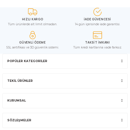
HIZLI KARGO
İADE GÜVENCESİ
Tüm ürünlerde alt limit olmadan.
14 gün içerisinde iade garantisi.
GÜVENLİ ÖDEME
TAKSİT İMKANI
SSL sertifikası ve 3D güvenlik sistemi.
Tüm kredi kartlarına vade farksız.
POPÜLER KATEGORİLER
TEKİL ÜRÜNLER
KURUMSAL
SÖZLEŞMELER