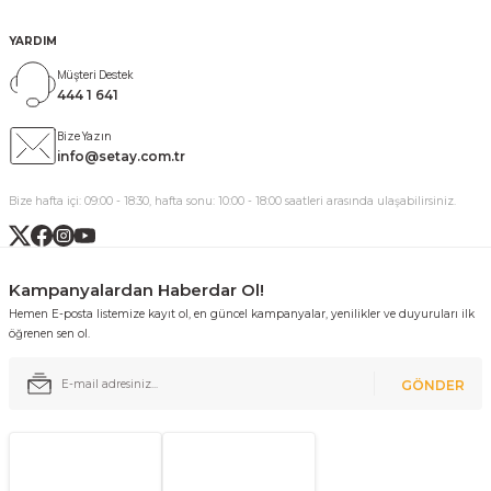
YARDIM
Müşteri Destek
444 1 641
Bize Yazın
info@setay.com.tr
Bize hafta içi: 09:00 - 18:30, hafta sonu: 10:00 - 18:00 saatleri arasında ulaşabilirsiniz.
Kampanyalardan Haberdar Ol!
Hemen E-posta listemize kayıt ol, en güncel kampanyalar, yenilikler ve duyuruları ilk
öğrenen sen ol.
GÖNDER