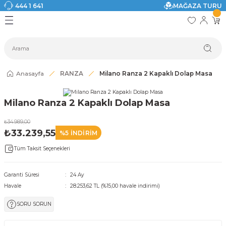
444 1 641
MAĞAZA TURU
Geri Dön
Geri Dön
Geri Dön
Geri Dön
Geri Dön
Geri Dön
I
ASI
SI
TAK
I DOLAP MODELLERİ
CI ÜRÜNLER
Modelleri
Anasayfa
RANZA
Milano Ranza 2 Kapaklı Dolap Masa
akkabılık
Milano Ranza 2 Kapaklı Dolap Masa
ri
eri
₺34.989,00
₺33.239,55
%5 İNDİRİM
ri
Tüm Taksit Seçenekleri
eri
Garanti Süresi
24 Ay
Havale
28.253,62 TL (%15,00 havale indirimi)
eri
SORU SORUN
 Modelleri