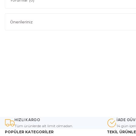
Önerileriniz
HIZLI KARGO
İADE GÜV
Tüm ürünlerde alt limit olmadan.
14 gün içer
POPÜLER KATEGORİLER
TEKİL ÜRÜNL