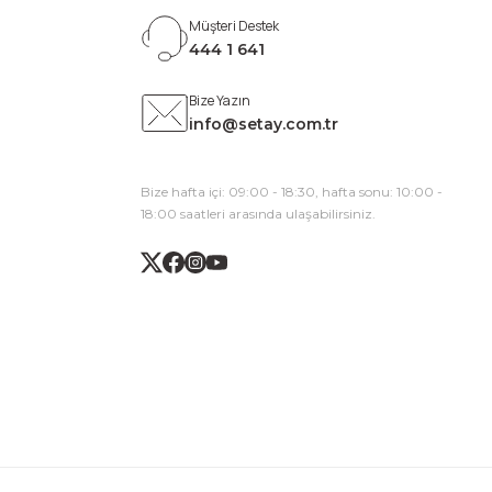
Müşteri Destek
444 1 641
Bize Yazın
info@setay.com.tr
Bize hafta içi: 09:00 - 18:30, hafta sonu: 10:00 -
18:00 saatleri arasında ulaşabilirsiniz.