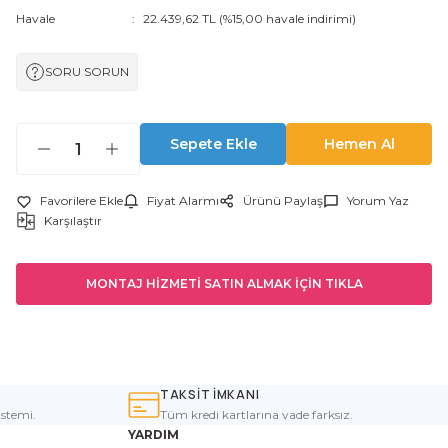
Havale
22.439,62 TL (%15,00 havale indirimi)
SORU SORUN
Sepete Ekle
Hemen Al
Fiyat Alarmı
Ürünü Paylaş
Yorum Yaz
Karşılaştır
MONTAJ HİZMETİ SATIN ALMAK İÇİN TIKLA
TAKSİT İMKANI
istemi.
Tüm kredi kartlarına vade farksız.
YARDIM