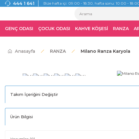
444 1 641
Bize hafta içi: 09:00 - 18:30, hafta sonu: 10:00 - 18:00
GENÇ ODASI
ÇOCUK ODASI
KAHVE KÖŞESİ
RANZA
A
Anasayfa
RANZA
Milano Ranza Karyola
Takım İçeriğini Değiştir
Ürün Bilgisi
Yorumlar (0)