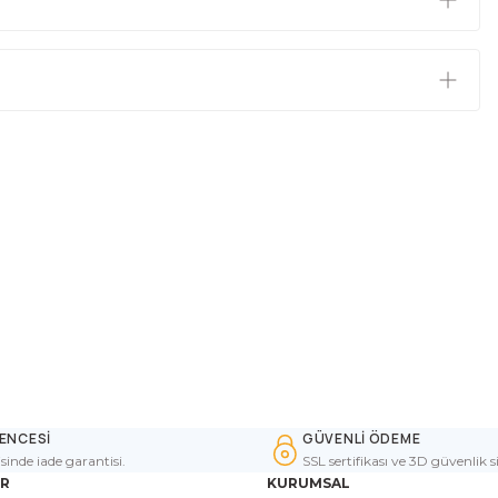
ENCESİ
GÜVENLİ ÖDEME
isinde iade garantisi.
SSL sertifikası ve 3D güvenlik s
ER
KURUMSAL