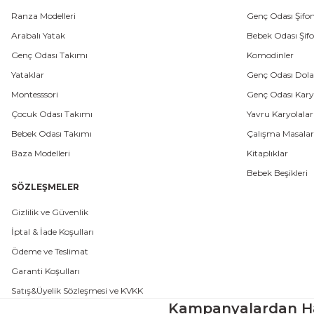
Ranza Modelleri
Genç Odası Şifon
Arabalı Yatak
Bebek Odası Şifo
Genç Odası Takımı
Komodinler
Yataklar
Genç Odası Dola
Montesssori
Genç Odası Karyo
Çocuk Odası Takımı
Yavru Karyolalar
Bebek Odası Takımı
Çalışma Masalar
Baza Modelleri
Kitaplıklar
Bebek Beşikleri
SÖZLEŞMELER
Gizlilik ve Güvenlik
İptal & İade Koşulları
Ödeme ve Teslimat
Garanti Koşulları
Satış&Üyelik Sözleşmesi ve KVKK
Kampanyalardan H