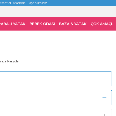
 saatleri arasında ulaşabilirsiniz.
RABALI YATAK
BEBEK ODASI
BAZA & YATAK
ÇOK AMAÇLI