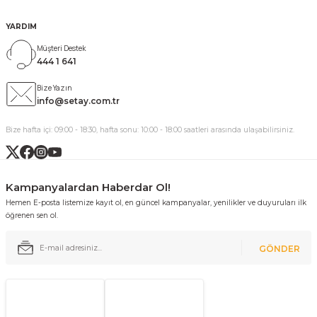
YARDIM
Müşteri Destek
444 1 641
Bize Yazın
info@setay.com.tr
Bize hafta içi: 09:00 - 18:30, hafta sonu: 10:00 - 18:00 saatleri arasında ulaşabilirsiniz.
Kampanyalardan Haberdar Ol!
Hemen E-posta listemize kayıt ol, en güncel kampanyalar, yenilikler ve duyuruları ilk
öğrenen sen ol.
GÖNDER