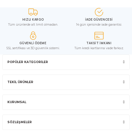
HIZLI KARGO
İADE GÜVENCESİ
Tüm ürünlerde alt limit olmadan.
14 gün içerisinde iade garantisi.
GÜVENLİ ÖDEME
TAKSİT İMKANI
SSL sertifikası ve 3D güvenlik sistemi.
Tüm kredi kartlarına vade farksız.
POPÜLER KATEGORİLER
TEKİL ÜRÜNLER
KURUMSAL
SÖZLEŞMELER