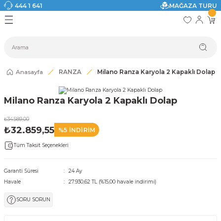
444 1 641
MAĞAZA TURU
Geri Dön
Geri Dön
Geri Dön
Geri Dön
Geri Dön
Geri Dön
I
ASI
SI
TAK
I DOLAP MODELLERİ
CI ÜRÜNLER
Modelleri
Anasayfa
RANZA
Milano Ranza Karyola 2 Kapaklı Dolap
akkabılık
Milano Ranza Karyola 2 Kapaklı Dolap
ri
eri
₺34.589,00
₺32.859,55
%5 İNDİRİM
ri
Tüm Taksit Seçenekleri
eri
Garanti Süresi
24 Ay
Havale
27.930,62 TL (%15,00 havale indirimi)
eri
SORU SORUN
 Modelleri