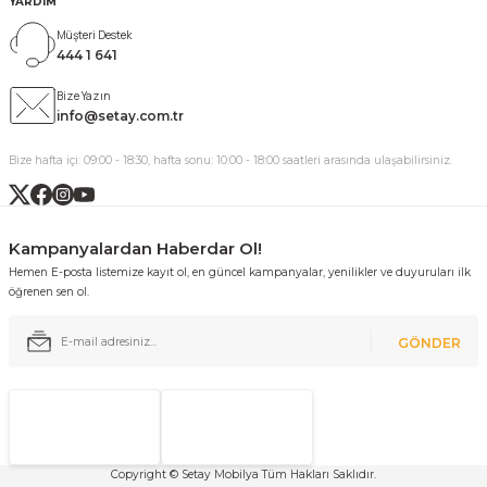
YARDIM
Müşteri Destek
444 1 641
Bize Yazın
info@setay.com.tr
Bize hafta içi: 09:00 - 18:30, hafta sonu: 10:00 - 18:00 saatleri arasında ulaşabilirsiniz.
Kampanyalardan Haberdar Ol!
Hemen E-posta listemize kayıt ol, en güncel kampanyalar, yenilikler ve duyuruları ilk
öğrenen sen ol.
GÖNDER
Copyright © Setay Mobilya Tüm Hakları Saklıdır.