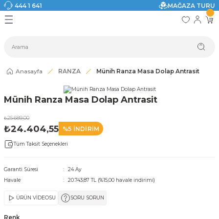
444 1 641
MAĞAZA TURU
Geri Dön
Geri Dön
Geri Dön
Geri Dön
Geri Dön
Geri Dön
I
ASI
SI
TAK
I DOLAP MODELLERİ
CI ÜRÜNLER
Modelleri
Anasayfa
RANZA
Münih Ranza Masa Dolap Antrasit
akkabılık
Münih Ranza Masa Dolap Antrasit
ri
eri
₺25.689,00
₺24.404,55
%5 İNDİRİM
ri
Tüm Taksit Seçenekleri
eri
Garanti Süresi
24 Ay
Havale
20.743,87 TL (%15,00 havale indirimi)
eri
ÜRÜN VİDEOSU
SORU SORUN
 Modelleri
Renk