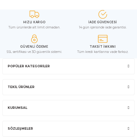
HIZLI KARGO
İADE GÜVENCESİ
Tüm ürünlerde alt limit olmadan.
14 gün içerisinde iade garantisi.
GÜVENLİ ÖDEME
TAKSİT İMKANI
SSL sertifikası ve 3D güvenlik sistemi.
Tüm kredi kartlarına vade farksız.
POPÜLER KATEGORİLER
TEKİL ÜRÜNLER
KURUMSAL
SÖZLEŞMELER