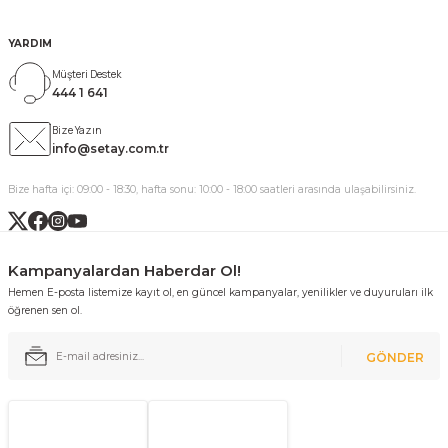
YARDIM
Müşteri Destek
444 1 641
Bize Yazın
info@setay.com.tr
Bize hafta içi: 09:00 - 18:30, hafta sonu: 10:00 - 18:00 saatleri arasında ulaşabilirsiniz.
Kampanyalardan Haberdar Ol!
Hemen E-posta listemize kayıt ol, en güncel kampanyalar, yenilikler ve duyuruları ilk
öğrenen sen ol.
GÖNDER