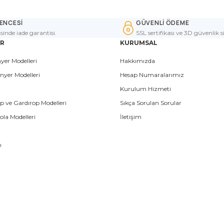
ENCESİ
GÜVENLİ ÖDEME
isinde iade garantisi.
SSL sertifikası ve 3D güvenlik s
ER
KURUMSAL
yer Modelleri
Hakkımızda
nyer Modelleri
Hesap Numaralarımız
Kurulum Hizmeti
p ve Gardırop Modelleri
Sıkça Sorulan Sorular
la Modelleri
İletişim
ı