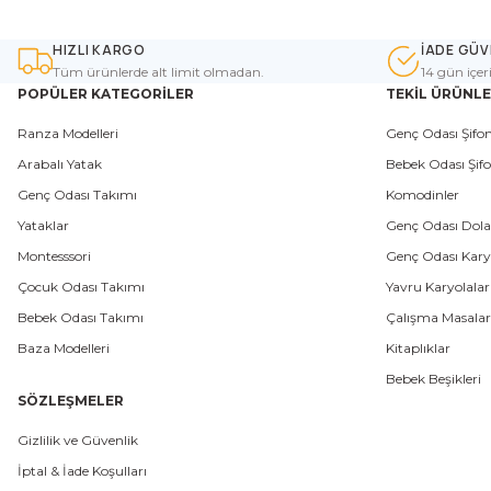
HIZLI KARGO
İADE GÜV
Tüm ürünlerde alt limit olmadan.
14 gün içer
POPÜLER KATEGORİLER
TEKİL ÜRÜNL
Ranza Modelleri
Genç Odası Şifon
Arabalı Yatak
Bebek Odası Şifo
Genç Odası Takımı
Komodinler
Yataklar
Genç Odası Dola
Montesssori
Genç Odası Karyo
Çocuk Odası Takımı
Yavru Karyolalar
Bebek Odası Takımı
Çalışma Masalar
Baza Modelleri
Kitaplıklar
Bebek Beşikleri
SÖZLEŞMELER
Gizlilik ve Güvenlik
İptal & İade Koşulları