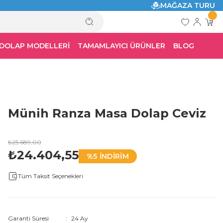
MAĞAZA TURU
 DOLAP MODELLERİ
TAMAMLAYICI ÜRÜNLER
BLOG
Münih Ranza Masa Dolap Ceviz
₺25.689,00
₺24.404,55
%5 İNDİRİM
Tüm Taksit Seçenekleri
Garanti Süresi
24 Ay