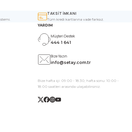
TAKSİT İMKANI
istemi.
Tüm kredi kartlarına vade farksız.
YARDIM
Müşteri Destek
444 1 641
Bize Yazın
info@setay.com.tr
Bize hafta içi: 09:00 - 18:30, hafta sonu: 10:00 -
18:00 saatleri arasında ulaşabilirsiniz.