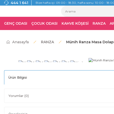
444 1 641
Bize hafta içi: 09:00 - 18:30, hafta sonu: 10:00 - 18:00
GENÇ ODASI
ÇOCUK ODASI
KAHVE KÖŞESİ
RANZA
A
Anasayfa
RANZA
Münih Ranza Masa Dolap
Ürün Bilgisi
Yorumlar (0)
Önerileriniz