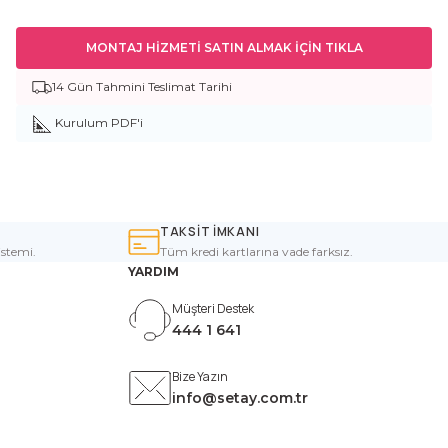
MONTAJ HİZMETİ SATIN ALMAK İÇİN TIKLA
14 Gün Tahmini Teslimat Tarihi
Kurulum PDF'i
TAKSİT İMKANI
istemi.
Tüm kredi kartlarına vade farksız.
YARDIM
Müşteri Destek
444 1 641
Bize Yazın
info@setay.com.tr