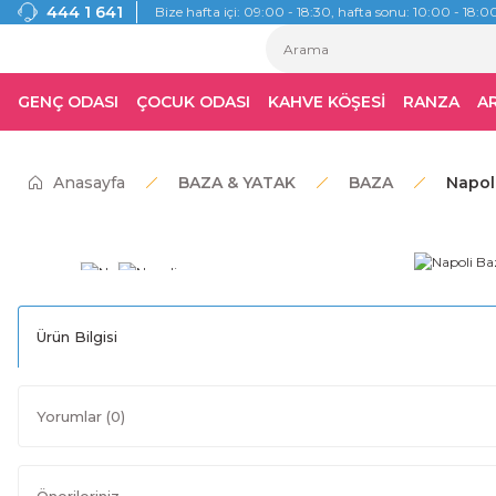
444 1 641
Bize hafta içi: 09:00 - 18:30, hafta sonu: 10:00 - 18:00
GENÇ ODASI
ÇOCUK ODASI
KAHVE KÖŞESİ
RANZA
A
Anasayfa
BAZA & YATAK
BAZA
Napoli
Ürün Bilgisi
Yorumlar (0)
Önerileriniz