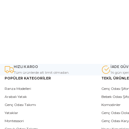
HIZLI KARGO
İADE GÜV
Tüm ürünlerde alt limit olmadan.
14 gün içer
POPÜLER KATEGORİLER
TEKİL ÜRÜNL
Ranza Modelleri
Genç Odası Şifon
Arabalı Yatak
Bebek Odası Şifo
Genç Odası Takımı
Komodinler
Yataklar
Genç Odası Dola
Montesssori
Genç Odası Karyo
Çocuk Odası Takımı
Yavru Karyolalar