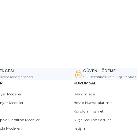
ENCESİ
GÜVENLİ ÖDEME
isinde iade garantisi.
SSL sertifikası ve 3D güvenlik s
ER
KURUMSAL
yer Modelleri
Hakkımızda
nyer Modelleri
Hesap Numaralarımız
Kurulum Hizmeti
p ve Gardırop Modelleri
Sıkça Sorulan Sorular
la Modelleri
İletişim