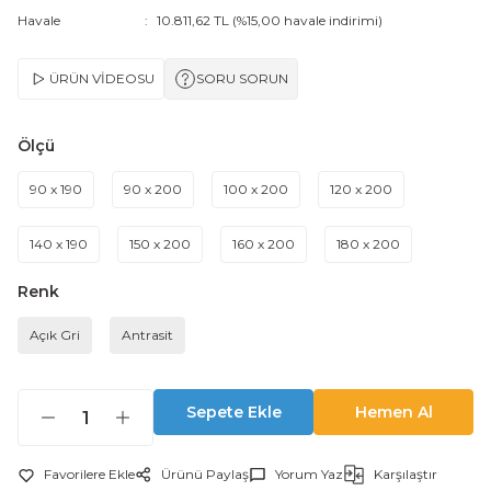
Havale
10.811,62 TL (%15,00 havale indirimi)
ÜRÜN VİDEOSU
SORU SORUN
Ölçü
90 x 190
90 x 200
100 x 200
120 x 200
140 x 190
150 x 200
160 x 200
180 x 200
Renk
Açık Gri
Antrasit
Sepete Ekle
Hemen Al
Ürünü Paylaş
Yorum Yaz
Karşılaştır