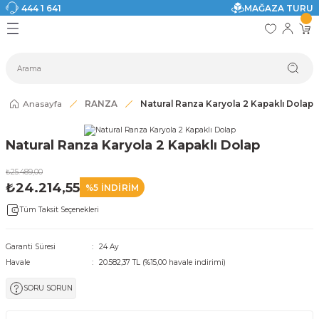
444 1 641
MAĞAZA TURU
Geri Dön
Geri Dön
Geri Dön
Geri Dön
Geri Dön
Geri Dön
I
ASI
SI
TAK
I DOLAP MODELLERİ
CI ÜRÜNLER
Modelleri
Anasayfa
RANZA
Natural Ranza Karyola 2 Kapaklı Dolap
akkabılık
Natural Ranza Karyola 2 Kapaklı Dolap
ri
eri
₺25.489,00
₺24.214,55
%5 İNDİRİM
ri
Tüm Taksit Seçenekleri
eri
Garanti Süresi
24 Ay
Havale
20.582,37 TL (%15,00 havale indirimi)
eri
SORU SORUN
 Modelleri