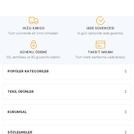
HIZLI KARGO
İADE GÜVENCESİ
Tüm ürünlerde alt limit olmadan.
14 gün içerisinde iade garantisi.
GÜVENLİ ÖDEME
TAKSİT İMKANI
SSL sertifikası ve 3D güvenlik sistemi.
Tüm kredi kartlarına vade farksız.
POPÜLER KATEGORİLER
TEKİL ÜRÜNLER
KURUMSAL
SÖZLEŞMELER