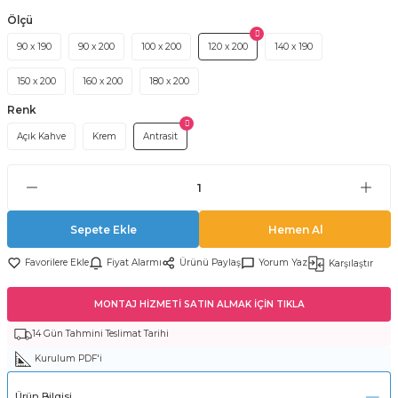
Ölçü
90 x 190
90 x 200
100 x 200
120 x 200
140 x 190
150 x 200
160 x 200
180 x 200
Renk
Açık Kahve
Krem
Antrasit
Sepete Ekle
Hemen Al
Fiyat Alarmı
Ürünü Paylaş
Yorum Yaz
Karşılaştır
MONTAJ HİZMETİ SATIN ALMAK İÇİN TIKLA
14 Gün Tahmini Teslimat Tarihi
Kurulum PDF'i
Ürün Bilgisi