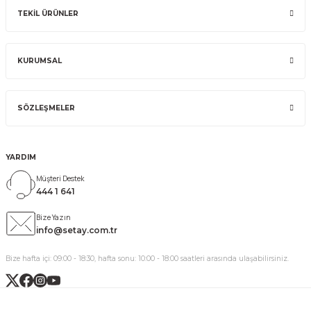
TEKİL ÜRÜNLER
KURUMSAL
SÖZLEŞMELER
YARDIM
Müşteri Destek
444 1 641
Bize Yazın
info@setay.com.tr
Bize hafta içi: 09:00 - 18:30, hafta sonu: 10:00 - 18:00 saatleri arasında ulaşabilirsiniz.