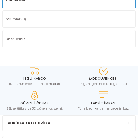
Yorumlar (0)
Önerileriniz
HIZLI KARGO
İADE GÜVENCESİ
Tüm ürünlerde alt limit olmadan.
14 gün içerisinde iade garantisi.
GÜVENLİ ÖDEME
TAKSİT İMKANI
SSL sertifikası ve 3D güvenlik sistemi.
Tüm kredi kartlarına vade farksız.
POPÜLER KATEGORİLER