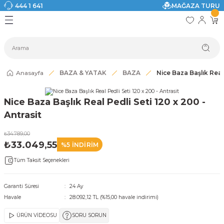
444 1 641
MAĞAZA TURU
Geri Dön
Geri Dön
Geri Dön
Geri Dön
Geri Dön
Geri Dön
I
ASI
SI
TAK
I DOLAP MODELLERİ
CI ÜRÜNLER
Modelleri
Anasayfa
BAZA & YATAK
BAZA
Nice Baza Başlık Real 
akkabılık
Nice Baza Başlık Real Pedli Seti 120 x 200 -
ri
eri
Antrasit
₺34.789,00
ri
₺33.049,55
%5 İNDİRİM
Tüm Taksit Seçenekleri
eri
eri
Garanti Süresi
24 Ay
Havale
28.092,12 TL (%15,00 havale indirimi)
 Modelleri
ÜRÜN VİDEOSU
SORU SORUN