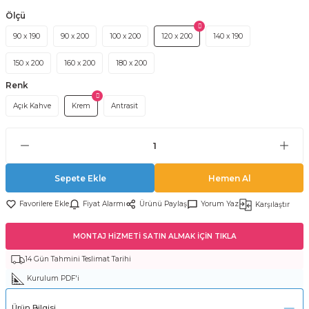
Ölçü
90 x 190
90 x 200
100 x 200
120 x 200
140 x 190
150 x 200
160 x 200
180 x 200
Renk
Açık Kahve
Krem
Antrasit
Sepete Ekle
Hemen Al
Fiyat Alarmı
Ürünü Paylaş
Yorum Yaz
Karşılaştır
MONTAJ HİZMETİ SATIN ALMAK İÇİN TIKLA
14 Gün Tahmini Teslimat Tarihi
Kurulum PDF'i
Ürün Bilgisi