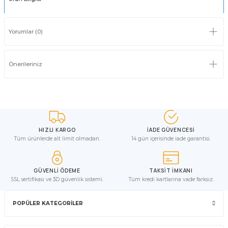
Yorumlar (0)
Önerileriniz
HIZLI KARGO
İADE GÜVENCESİ
Tüm ürünlerde alt limit olmadan.
14 gün içerisinde iade garantisi.
GÜVENLİ ÖDEME
TAKSİT İMKANI
SSL sertifikası ve 3D güvenlik sistemi.
Tüm kredi kartlarına vade farksız.
POPÜLER KATEGORİLER