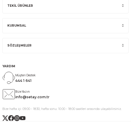
TEKİL ÜRÜNLER
KURUMSAL
SÖZLEŞMELER
YARDIM
Müşteri Destek
444 1 641
Bize Yazın
info@setay.com.tr
Bize hafta içi: 09:00 - 18:30, hafta sonu: 10:00 - 18:00 saatleri arasında ulaşabilirsiniz.