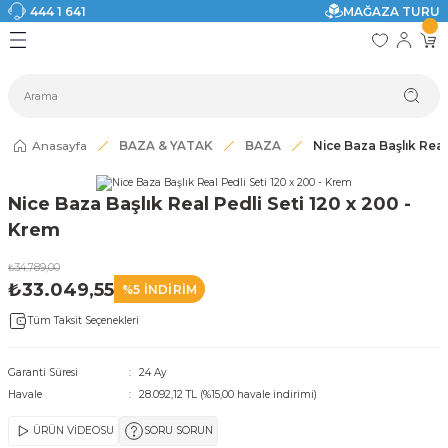
444 1 641
MAĞAZA TURU
Geri Dön
Geri Dön
Geri Dön
Geri Dön
Geri Dön
Geri Dön
I
ASI
SI
TAK
I DOLAP MODELLERİ
CI ÜRÜNLER
Modelleri
Anasayfa
BAZA & YATAK
BAZA
Nice Baza Başlık Real
akkabılık
Nice Baza Başlık Real Pedli Seti 120 x 200 -
ri
eri
Krem
₺34.789,00
ri
₺33.049,55
%5 İNDİRİM
Tüm Taksit Seçenekleri
eri
eri
Garanti Süresi
24 Ay
Havale
28.092,12 TL (%15,00 havale indirimi)
 Modelleri
ÜRÜN VİDEOSU
SORU SORUN