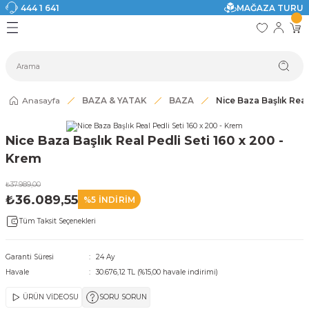
444 1 641
MAĞAZA TURU
Geri Dön
Geri Dön
Geri Dön
Geri Dön
Geri Dön
Geri Dön
I
ASI
SI
TAK
I DOLAP MODELLERİ
CI ÜRÜNLER
Modelleri
Anasayfa
BAZA & YATAK
BAZA
Nice Baza Başlık Real
akkabılık
Nice Baza Başlık Real Pedli Seti 160 x 200 -
ri
eri
Krem
₺37.989,00
ri
₺36.089,55
%5 İNDİRİM
Tüm Taksit Seçenekleri
eri
eri
Garanti Süresi
24 Ay
Havale
30.676,12 TL (%15,00 havale indirimi)
 Modelleri
ÜRÜN VİDEOSU
SORU SORUN