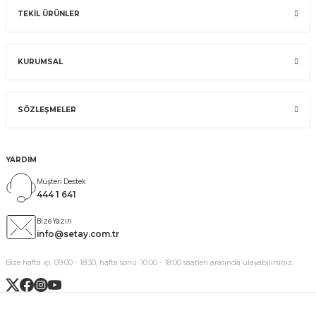
TEKİL ÜRÜNLER
KURUMSAL
SÖZLEŞMELER
YARDIM
Müşteri Destek
444 1 641
Bize Yazın
info@setay.com.tr
Bize hafta içi: 09:00 - 18:30, hafta sonu: 10:00 - 18:00 saatleri arasında ulaşabilirsiniz.