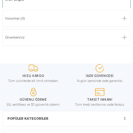
Yorumlar (0)
Önerileriniz
HIZLI KARGO
İADE GÜVENCESİ
Tüm ürünlerde alt limit olmadan.
14 gün içerisinde iade garantisi.
GÜVENLİ ÖDEME
TAKSİT İMKANI
SSL sertifikası ve 3D güvenlik sistemi.
Tüm kredi kartlarına vade farksız.
POPÜLER KATEGORİLER