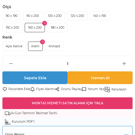
Ölçü
90 x 190
90 x 200
100 x 200
120 x 200
140 x 190
150 x 200
160 x 200
180 x 200
Renk
Açık Kahve
Krem
Antrasit
Sepete Ekle
Hemen Al
Fiyat Alarmı
Ürünü Paylaş
Yorum Yaz
Karşılaştır
MONTAJ HİZMETİ SATIN ALMAK İÇİN TIKLA
14 Gün Tahmini Teslimat Tarihi
Kurulum PDF'i
Ürün Bilgisi