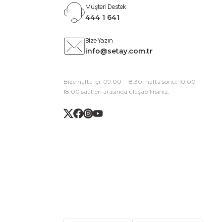
Müşteri Destek
444 1 641
Bize Yazın
info@setay.com.tr
Bize hafta içi: 09:00 - 18:30, hafta sonu: 10:00 -
18:00 saatleri arasında ulaşabilirsiniz.