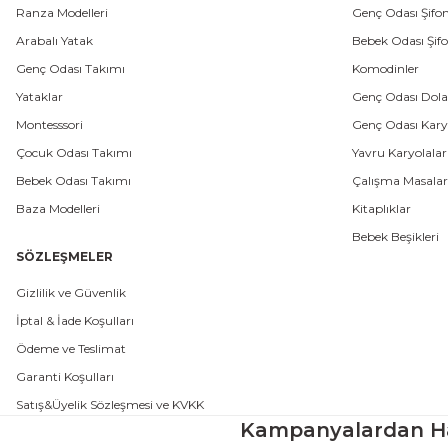
Ranza Modelleri
Genç Odası Şifon
Arabalı Yatak
Bebek Odası Şifo
Genç Odası Takımı
Komodinler
Yataklar
Genç Odası Dola
Montesssori
Genç Odası Karyo
Çocuk Odası Takımı
Yavru Karyolalar
Bebek Odası Takımı
Çalışma Masalar
Baza Modelleri
Kitaplıklar
Bebek Beşikleri
SÖZLEŞMELER
Gizlilik ve Güvenlik
İptal & İade Koşulları
Ödeme ve Teslimat
Garanti Koşulları
Satış&Üyelik Sözleşmesi ve KVKK
Kampanyalardan H