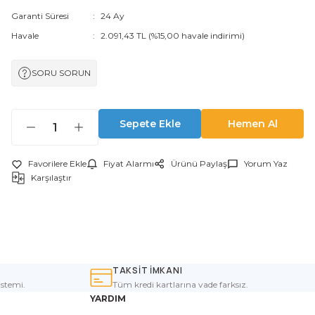
Garanti Süresi
24 Ay
Havale
2.091,43 TL (%15,00 havale indirimi)
SORU SORUN
Sepete Ekle
Hemen Al
Fiyat Alarmı
Ürünü Paylaş
Yorum Yaz
Karşılaştır
TAKSİT İMKANI
istemi.
Tüm kredi kartlarına vade farksız.
YARDIM