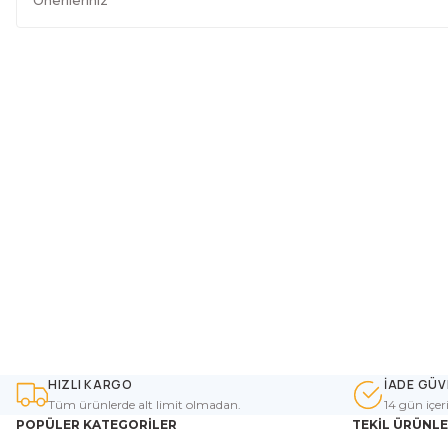
HIZLI KARGO
İADE GÜV
Tüm ürünlerde alt limit olmadan.
14 gün içer
POPÜLER KATEGORİLER
TEKİL ÜRÜNL