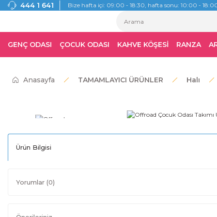
444 1 641
Bize hafta içi: 09:00 - 18:30, hafta sonu: 10:00 - 18:00
GENÇ ODASI
ÇOCUK ODASI
KAHVE KÖŞESİ
RANZA
A
Anasayfa
TAMAMLAYICI ÜRÜNLER
Halı
Ürün Bilgisi
Yorumlar (0)
Önerileriniz