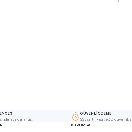
ENCESİ
GÜVENLİ ÖDEME
isinde iade garantisi.
SSL sertifikası ve 3D güvenlik s
ER
KURUMSAL