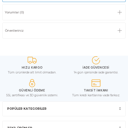
Yorumlar (0)
Önerileriniz
HIZLI KARGO
İADE GÜVENCESİ
Tüm ürünlerde alt limit olmadan.
14 gün içerisinde iade garantisi.
GÜVENLİ ÖDEME
TAKSİT İMKANI
SSL sertifikası ve 3D güvenlik sistemi.
Tüm kredi kartlarına vade farksız.
POPÜLER KATEGORİLER