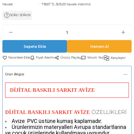
Havale
718,67 TL (%15,00 havale indirimi)
SORU SORUN
Sepete Ekle
Hemen Al
Fiyat Alarmı
Ürünü Paylaş
Yorum Yaz
Karşılaştır
Ürün Bilgisi
DİJİTAL BASKILI SARKIT AVİZE
ÖZELLİKLERİ
DİJİTAL BASKILI SARKIT AVİZE
Avize
PVC üstüne kumaş kaplamadır.
Ürünlerimizin materyalleri Avrupa standartlarına
ve çocuk ürünlerinde kullanılmaya uygundur.