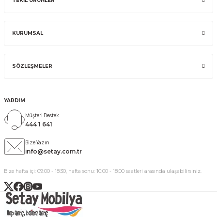
TEKİL ÜRÜNLER
KURUMSAL
SÖZLEŞMELER
YARDIM
Müşteri Destek
444 1 641
Bize Yazın
info@setay.com.tr
Bize hafta içi: 09:00 - 18:30, hafta sonu: 10:00 - 18:00 saatleri arasında ulaşabilirsiniz.