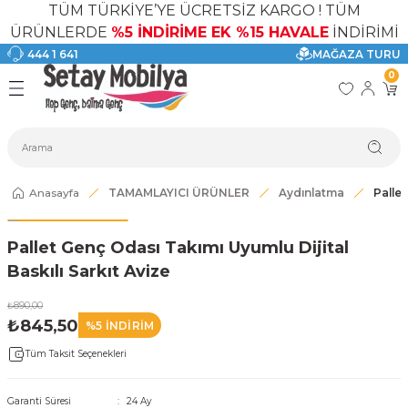
TÜM TÜRKİYE’YE ÜCRETSİZ KARGO ! TÜM
Geri Dön
Geri Dön
Geri Dön
Geri Dön
Geri Dön
Geri Dön
ÜRÜNLERDE
%5 İNDİRİME EK %15 HAVALE
İNDİRİMİ
444 1 641
MAĞAZA TURU
I
ASI
SI
TAK
I DOLAP MODELLERİ
CI ÜRÜNLER
0
Modelleri
akkabılık
Anasayfa
TAMAMLAYICI ÜRÜNLER
Aydınlatma
Pallet
ri
eri
Pallet Genç Odası Takımı Uyumlu Dijital
ri
Baskılı Sarkıt Avize
eri
₺890,00
₺845,50
%5 İNDİRİM
eri
Tüm Taksit Seçenekleri
 Modelleri
Garanti Süresi
24 Ay