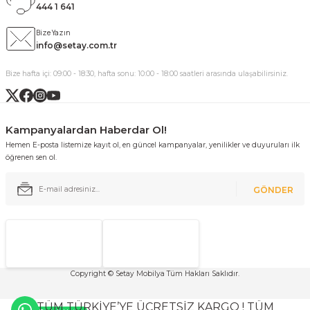
444 1 641
Bize Yazın
info@setay.com.tr
Bize hafta içi: 09:00 - 18:30, hafta sonu: 10:00 - 18:00 saatleri arasında ulaşabilirsiniz.
Kampanyalardan Haberdar Ol!
Hemen E-posta listemize kayıt ol, en güncel kampanyalar, yenilikler ve duyuruları ilk
öğrenen sen ol.
GÖNDER
Copyright © Setay Mobilya Tüm Hakları Saklıdır.
TÜM TÜRKİYE’YE ÜCRETSİZ KARGO ! TÜM