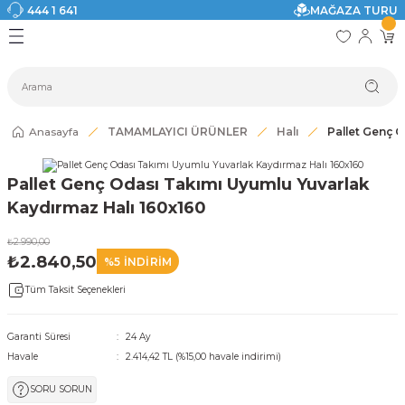
444 1 641
MAĞAZA TURU
Geri Dön
Geri Dön
Geri Dön
Geri Dön
Geri Dön
Geri Dön
I
ASI
SI
TAK
I DOLAP MODELLERİ
CI ÜRÜNLER
Modelleri
Anasayfa
TAMAMLAYICI ÜRÜNLER
Halı
Pallet Genç 
akkabılık
Pallet Genç Odası Takımı Uyumlu Yuvarlak
ri
eri
Kaydırmaz Halı 160x160
₺2.990,00
ri
₺2.840,50
%5 İNDİRİM
Tüm Taksit Seçenekleri
eri
eri
Garanti Süresi
24 Ay
Havale
2.414,42 TL (%15,00 havale indirimi)
 Modelleri
SORU SORUN