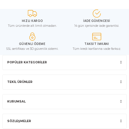
HIZLI KARGO
İADE GÜVENCESİ
Tüm ürünlerde alt limit olmadan.
14 gün içerisinde iade garantisi.
GÜVENLİ ÖDEME
TAKSİT İMKANI
SSL sertifikası ve 3D güvenlik sistemi.
Tüm kredi kartlarına vade farksız.
POPÜLER KATEGORİLER
TEKİL ÜRÜNLER
KURUMSAL
SÖZLEŞMELER