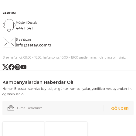
YARDIM
Müşteri Destek
444 1 641
Bize Yazın
info@setay.com.tr
Bize hafta içi: 09:00 - 18:30, hafta sonu: 10:00 - 18:00 saatleri arasında ulaşabilirsiniz.
Kampanyalardan Haberdar Ol!
Hemen E-posta listemize kayıt ol, en güncel kampanyalar, yenilikler ve duyuruları ilk
öğrenen sen ol.
GÖNDER