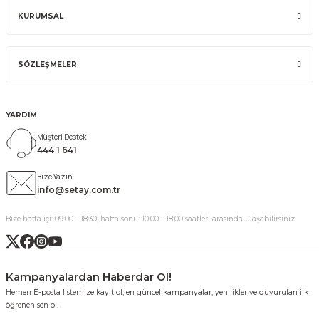
KURUMSAL
SÖZLEŞMELER
YARDIM
Müşteri Destek
444 1 641
Bize Yazın
info@setay.com.tr
Bize hafta içi: 09:00 - 18:30, hafta sonu: 10:00 - 18:00 saatleri arasında ulaşabilirsiniz.
Kampanyalardan Haberdar Ol!
Hemen E-posta listemize kayıt ol, en güncel kampanyalar, yenilikler ve duyuruları ilk
öğrenen sen ol.