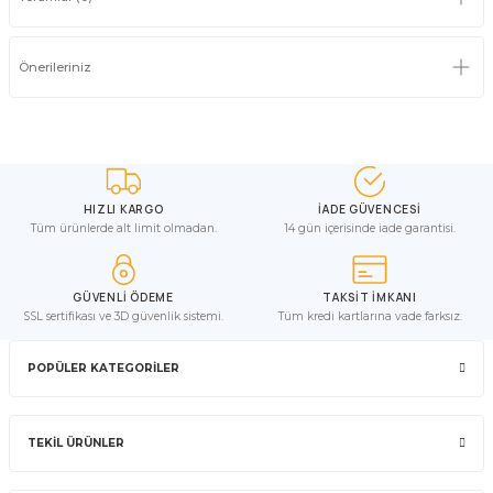
Önerileriniz
HIZLI KARGO
İADE GÜVENCESİ
Tüm ürünlerde alt limit olmadan.
14 gün içerisinde iade garantisi.
GÜVENLİ ÖDEME
TAKSİT İMKANI
SSL sertifikası ve 3D güvenlik sistemi.
Tüm kredi kartlarına vade farksız.
POPÜLER KATEGORİLER
TEKİL ÜRÜNLER