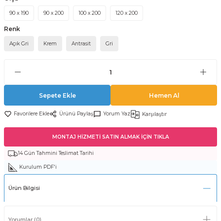
90 x 190
90 x 200
100 x 200
120 x 200
Renk
Açık Gri
Krem
Antrasit
Gri
Sepete Ekle
Hemen Al
Ürünü Paylaş
Yorum Yaz
Karşılaştır
MONTAJ HİZMETİ SATIN ALMAK İÇİN TIKLA
14 Gün Tahmini Teslimat Tarihi
Kurulum PDF'i
Ürün Bilgisi
Yorumlar (0)