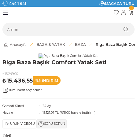
444 1 641
MAĞAZA TURU
Geri Dön
Geri Dön
Geri Dön
Geri Dön
Geri Dön
Geri Dön
I
ASI
SI
TAK
I DOLAP MODELLERİ
CI ÜRÜNLER
Modelleri
Anasayfa
BAZA & YATAK
BAZA
Riga Baza Başlık Com
akkabılık
Riga Baza Başlık Comfort Yatak Seti
ri
eri
₺16.249,00
₺15.436,55
%5 İNDİRİM
ri
Tüm Taksit Seçenekleri
eri
Garanti Süresi
24 Ay
Havale
13.121,07 TL (%15,00 havale indirimi)
eri
ÜRÜN VİDEOSU
SORU SORUN
 Modelleri
Ölçü