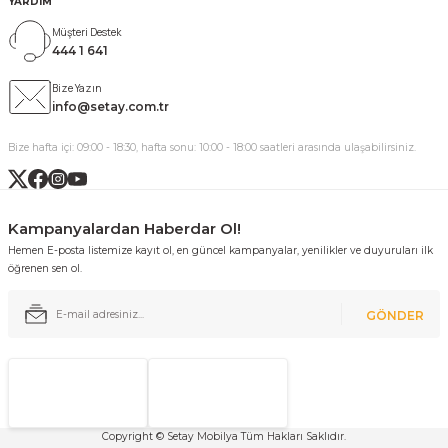
YARDIM
Müşteri Destek
444 1 641
Bize Yazın
info@setay.com.tr
Bize hafta içi: 09:00 - 18:30, hafta sonu: 10:00 - 18:00 saatleri arasında ulaşabilirsiniz.
Kampanyalardan Haberdar Ol!
Hemen E-posta listemize kayıt ol, en güncel kampanyalar, yenilikler ve duyuruları ilk
öğrenen sen ol.
GÖNDER
Copyright © Setay Mobilya Tüm Hakları Saklıdır.