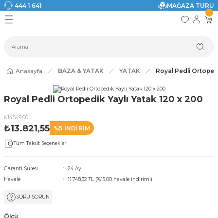
444 1 641
MAĞAZA TURU
Geri Dön
Geri Dön
Geri Dön
Geri Dön
Geri Dön
Geri Dön
I
ASI
SI
TAK
I DOLAP MODELLERİ
CI ÜRÜNLER
Modelleri
Anasayfa
BAZA & YATAK
YATAK
Royal Pedli Ortopedi
akkabılık
Royal Pedli Ortopedik Yaylı Yatak 120 x 200
ri
eri
₺14.549,00
₺13.821,55
%5 İNDİRİM
ri
Tüm Taksit Seçenekleri
eri
Garanti Süresi
24 Ay
Havale
11.748,32 TL (%15,00 havale indirimi)
eri
SORU SORUN
 Modelleri
Ölçü