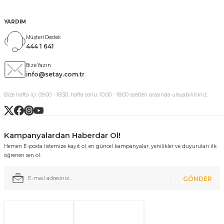
YARDIM
Müşteri Destek
444 1 641
Bize Yazın
info@setay.com.tr
Bize hafta içi: 09:00 - 18:30, hafta sonu: 10:00 - 18:00 saatleri arasında ulaşabilirsiniz.
Kampanyalardan Haberdar Ol!
Hemen E-posta listemize kayıt ol, en güncel kampanyalar, yenilikler ve duyuruları ilk
öğrenen sen ol.
GÖNDER