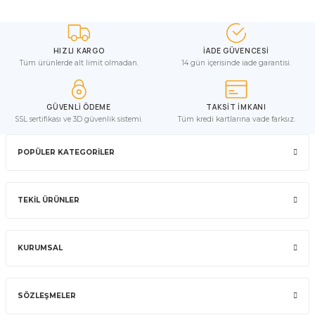
HIZLI KARGO
İADE GÜVENCESİ
Tüm ürünlerde alt limit olmadan.
14 gün içerisinde iade garantisi.
GÜVENLİ ÖDEME
TAKSİT İMKANI
SSL sertifikası ve 3D güvenlik sistemi.
Tüm kredi kartlarına vade farksız.
POPÜLER KATEGORİLER
TEKİL ÜRÜNLER
KURUMSAL
SÖZLEŞMELER