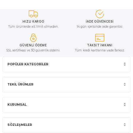
HIZLI KARGO
İADE GÜVENCESİ
Tüm ürünlerde alt limit olmadan.
14 gün içerisinde iade garantisi.
GÜVENLİ ÖDEME
TAKSİT İMKANI
SSL sertifikası ve 3D güvenlik sistemi.
Tüm kredi kartlarına vade farksız.
POPÜLER KATEGORİLER
TEKİL ÜRÜNLER
KURUMSAL
SÖZLEŞMELER