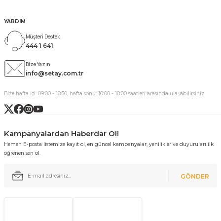
YARDIM
Müşteri Destek
444 1 641
Bize Yazın
info@setay.com.tr
Bize hafta içi: 09:00 - 18:30, hafta sonu: 10:00 - 18:00 saatleri arasında ulaşabilirsiniz.
Kampanyalardan Haberdar Ol!
Hemen E-posta listemize kayıt ol, en güncel kampanyalar, yenilikler ve duyuruları ilk
öğrenen sen ol.
GÖNDER