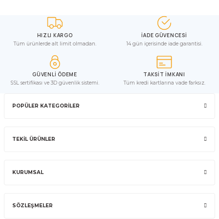
HIZLI KARGO
İADE GÜVENCESİ
Tüm ürünlerde alt limit olmadan.
14 gün içerisinde iade garantisi.
GÜVENLİ ÖDEME
TAKSİT İMKANI
SSL sertifikası ve 3D güvenlik sistemi.
Tüm kredi kartlarına vade farksız.
POPÜLER KATEGORİLER
TEKİL ÜRÜNLER
KURUMSAL
SÖZLEŞMELER