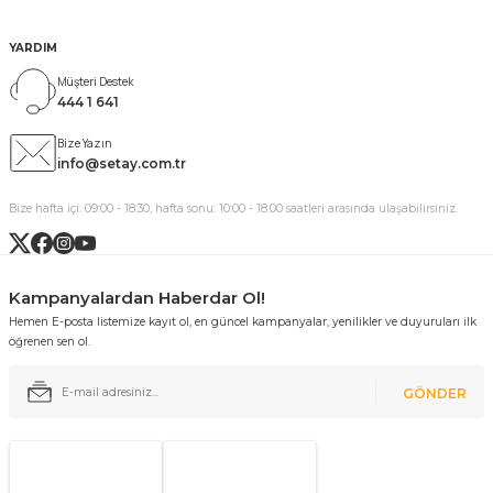
YARDIM
Müşteri Destek
444 1 641
Bize Yazın
info@setay.com.tr
Bize hafta içi: 09:00 - 18:30, hafta sonu: 10:00 - 18:00 saatleri arasında ulaşabilirsiniz.
Kampanyalardan Haberdar Ol!
Hemen E-posta listemize kayıt ol, en güncel kampanyalar, yenilikler ve duyuruları ilk
öğrenen sen ol.
GÖNDER