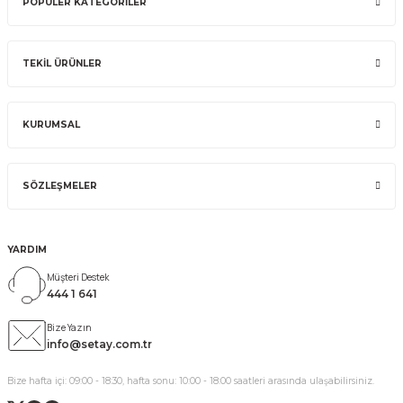
POPÜLER KATEGORİLER
TEKİL ÜRÜNLER
KURUMSAL
SÖZLEŞMELER
YARDIM
Müşteri Destek
444 1 641
Bize Yazın
info@setay.com.tr
Bize hafta içi: 09:00 - 18:30, hafta sonu: 10:00 - 18:00 saatleri arasında ulaşabilirsiniz.