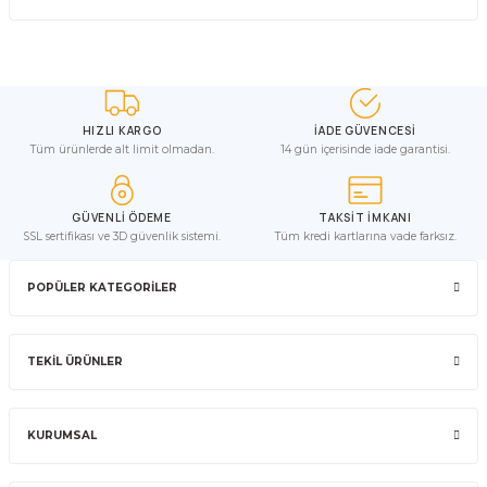
HIZLI KARGO
İADE GÜVENCESİ
Tüm ürünlerde alt limit olmadan.
14 gün içerisinde iade garantisi.
GÜVENLİ ÖDEME
TAKSİT İMKANI
SSL sertifikası ve 3D güvenlik sistemi.
Tüm kredi kartlarına vade farksız.
POPÜLER KATEGORİLER
TEKİL ÜRÜNLER
KURUMSAL