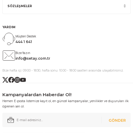
SÖZLEŞMELER
YARDIM
Müşteri Destek
444 1 641
Bize Yazın
info@setay.com.tr
Bize hafta içi: 09:00 - 18:30, hafta sonu: 10:00 - 18:00 saatleri arasında ulaşabilirsiniz.
Kampanyalardan Haberdar Ol!
Hemen E-posta listemize kayıt ol, en güncel kampanyalar, yenilikler ve duyuruları ilk
öğrenen sen ol.
GÖNDER