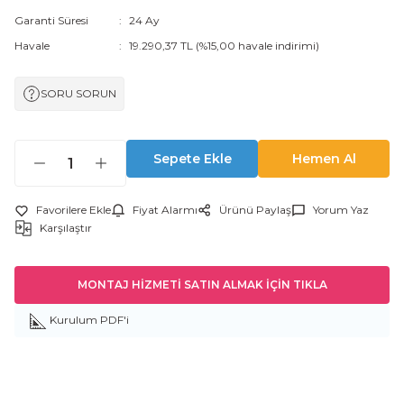
Garanti Süresi
24 Ay
Havale
19.290,37 TL (%15,00 havale indirimi)
SORU SORUN
Sepete Ekle
Hemen Al
Fiyat Alarmı
Ürünü Paylaş
Yorum Yaz
Karşılaştır
MONTAJ HİZMETİ SATIN ALMAK İÇİN TIKLA
Kurulum PDF'i