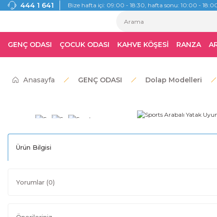
444 1 641
Bize hafta içi: 09:00 - 18:30, hafta sonu: 10:00 - 18:00
GENÇ ODASI
ÇOCUK ODASI
KAHVE KÖŞESİ
RANZA
A
Anasayfa
GENÇ ODASI
Dolap Modelleri
Ürün Bilgisi
Yorumlar (0)
Önerileriniz