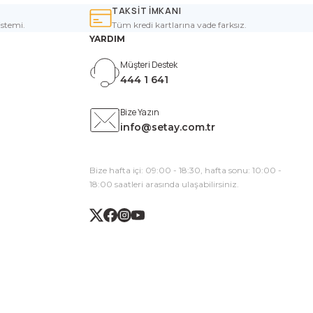
TAKSİT İMKANI
istemi.
Tüm kredi kartlarına vade farksız.
YARDIM
Müşteri Destek
444 1 641
Bize Yazın
info@setay.com.tr
Bize hafta içi: 09:00 - 18:30, hafta sonu: 10:00 -
18:00 saatleri arasında ulaşabilirsiniz.