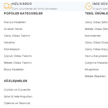
HIZLI KARGO
İADE GÜV
Tüm ürünlerde alt limit olmadan.
14 gün içer
POPÜLER KATEGORİLER
TEKİL ÜRÜNL
Ranza Modelleri
Genç Odası Şifon
Arabalı Yatak
Bebek Odası Şifo
Genç Odası Takımı
Komodinler
Yataklar
Genç Odası Dola
Montesssori
Genç Odası Karyo
Çocuk Odası Takımı
Yavru Karyolalar
Bebek Odası Takımı
Çalışma Masalar
Baza Modelleri
Kitaplıklar
Bebek Beşikleri
SÖZLEŞMELER
Gizlilik ve Güvenlik
İptal & İade Koşulları
Ödeme ve Teslimat