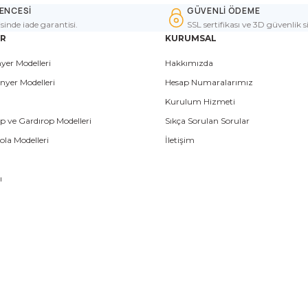
ENCESİ
GÜVENLİ ÖDEME
isinde iade garantisi.
SSL sertifikası ve 3D güvenlik s
ER
KURUMSAL
yer Modelleri
Hakkımızda
nyer Modelleri
Hesap Numaralarımız
Kurulum Hizmeti
p ve Gardırop Modelleri
Sıkça Sorulan Sorular
la Modelleri
İletişim
ı