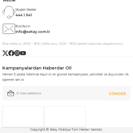
YARDIM
Müşteri Destek
444 1 641
Bize Yazın
info@setay.com.tr
Bize hafta içi: 09:00 - 18:30, hafta sonu: 10:00 - 18:00 saatleri arasında ulaşabilirsiniz.
Kampanyalardan Haberdar Ol!
Hemen E-posta listemize kayıt ol, en güncel kampanyalar, yenilikler ve duyuruları ilk
öğrenen sen ol.
GÖNDER
Copyright © Setay Mobilya Tüm Hakları Saklıdır.