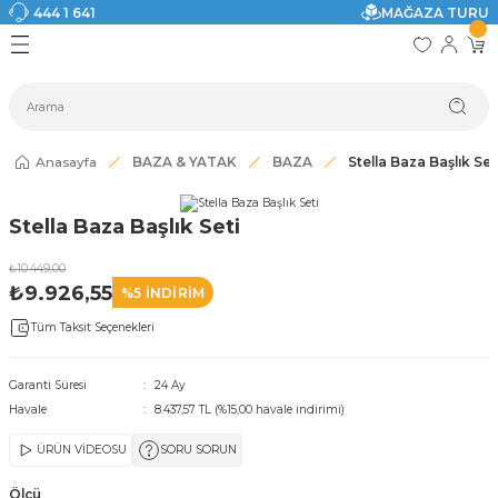
444 1 641
MAĞAZA TURU
Geri Dön
Geri Dön
Geri Dön
Geri Dön
Geri Dön
Geri Dön
I
ASI
SI
TAK
I DOLAP MODELLERİ
CI ÜRÜNLER
Modelleri
Anasayfa
BAZA & YATAK
BAZA
Stella Baza Başlık Set
akkabılık
Stella Baza Başlık Seti
ri
eri
₺10.449,00
₺9.926,55
%5 İNDİRİM
ri
Tüm Taksit Seçenekleri
eri
Garanti Süresi
24 Ay
Havale
8.437,57 TL (%15,00 havale indirimi)
eri
ÜRÜN VİDEOSU
SORU SORUN
 Modelleri
Ölçü