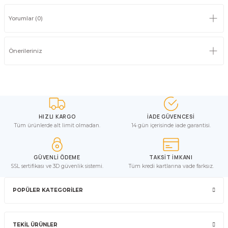
Yorumlar (0)
Önerileriniz
HIZLI KARGO
İADE GÜVENCESİ
Tüm ürünlerde alt limit olmadan.
14 gün içerisinde iade garantisi.
GÜVENLİ ÖDEME
TAKSİT İMKANI
SSL sertifikası ve 3D güvenlik sistemi.
Tüm kredi kartlarına vade farksız.
POPÜLER KATEGORİLER
TEKİL ÜRÜNLER