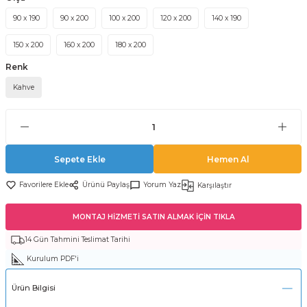
90 x 190
90 x 200
100 x 200
120 x 200
140 x 190
150 x 200
160 x 200
180 x 200
Renk
Kahve
Sepete Ekle
Hemen Al
Ürünü Paylaş
Yorum Yaz
Karşılaştır
MONTAJ HİZMETİ SATIN ALMAK İÇİN TIKLA
14 Gün Tahmini Teslimat Tarihi
Kurulum PDF'i
Ürün Bilgisi