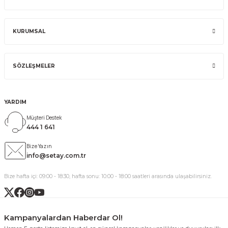
KURUMSAL
SÖZLEŞMELER
YARDIM
Müşteri Destek
444 1 641
Bize Yazın
info@setay.com.tr
Bize hafta içi: 09:00 - 18:30, hafta sonu: 10:00 - 18:00 saatleri arasında ulaşabilirsiniz.
Kampanyalardan Haberdar Ol!