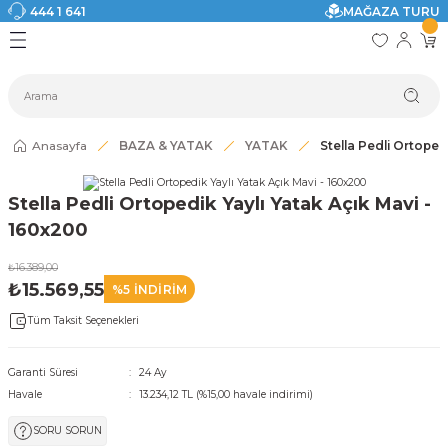
444 1 641
MAĞAZA TURU
Geri Dön
Geri Dön
Geri Dön
Geri Dön
Geri Dön
Geri Dön
I
ASI
SI
TAK
I DOLAP MODELLERİ
CI ÜRÜNLER
Modelleri
Anasayfa
BAZA & YATAK
YATAK
Stella Pedli Ortoped
akkabılık
Stella Pedli Ortopedik Yaylı Yatak Açık Mavi -
ri
eri
160x200
₺16.389,00
ri
₺15.569,55
%5 İNDİRİM
Tüm Taksit Seçenekleri
eri
eri
Garanti Süresi
24 Ay
Havale
13.234,12 TL (%15,00 havale indirimi)
 Modelleri
SORU SORUN