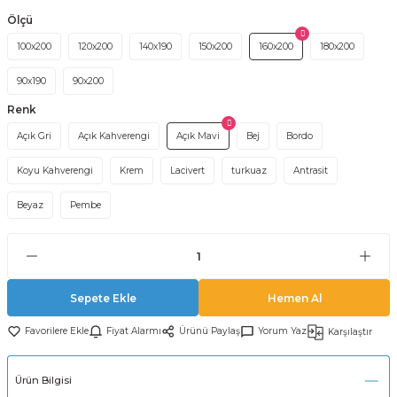
Ölçü
100x200
120x200
140x190
150x200
160x200
180x200
90x190
90x200
Renk
Açık Gri
Açık Kahverengi
Açık Mavi
Bej
Bordo
Koyu Kahverengi
Krem
Lacivert
turkuaz
Antrasit
Beyaz
Pembe
Sepete Ekle
Hemen Al
Fiyat Alarmı
Ürünü Paylaş
Yorum Yaz
Karşılaştır
Ürün Bilgisi