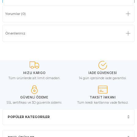
Yorumlar (0)
Önerileriniz
HIZLI KARGO
İADE GÜVENCESİ
Tüm ürünlerde alt limit olmadan.
14 gün içerisinde iade garantisi.
GÜVENLİ ÖDEME
TAKSİT İMKANI
SSL sertifikası ve 3D güvenlik sistemi.
Tüm kredi kartlarına vade farksız.
POPÜLER KATEGORİLER