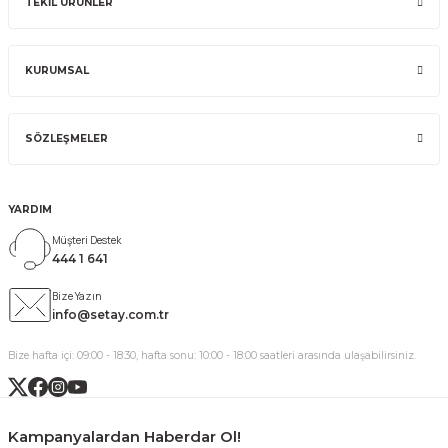
TEKİL ÜRÜNLER
KURUMSAL
SÖZLEŞMELER
YARDIM
Müşteri Destek
444 1 641
Bize Yazın
info@setay.com.tr
Bize hafta içi: 09:00 - 18:30, hafta sonu: 10:00 - 18:00 saatleri arasında ulaşabilirsiniz.
Kampanyalardan Haberdar Ol!