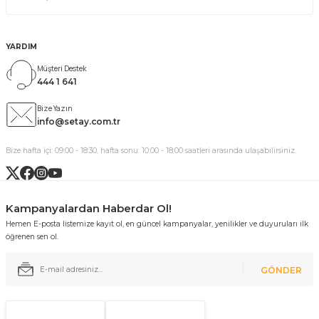
YARDIM
Müşteri Destek
444 1 641
Bize Yazın
info@setay.com.tr
Bize hafta içi: 09:00 - 18:30, hafta sonu: 10:00 - 18:00 saatleri arasında ulaşabilirsiniz.
Kampanyalardan Haberdar Ol!
Hemen E-posta listemize kayıt ol, en güncel kampanyalar, yenilikler ve duyuruları ilk
öğrenen sen ol.
GÖNDER