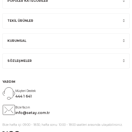
POPÜLER KATEGORİLER
TEKİL ÜRÜNLER
KURUMSAL
SÖZLEŞMELER
YARDIM
Müşteri Destek
444 1 641
Bize Yazın
info@setay.com.tr
Bize hafta içi: 09:00 - 18:30, hafta sonu: 10:00 - 18:00 saatleri arasında ulaşabilirsiniz.