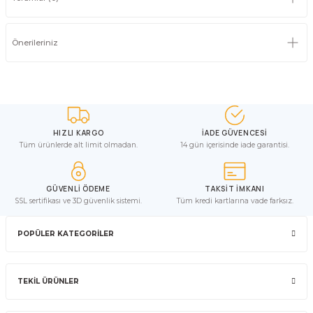
Önerileriniz
HIZLI KARGO
İADE GÜVENCESİ
Tüm ürünlerde alt limit olmadan.
14 gün içerisinde iade garantisi.
GÜVENLİ ÖDEME
TAKSİT İMKANI
SSL sertifikası ve 3D güvenlik sistemi.
Tüm kredi kartlarına vade farksız.
POPÜLER KATEGORİLER
TEKİL ÜRÜNLER