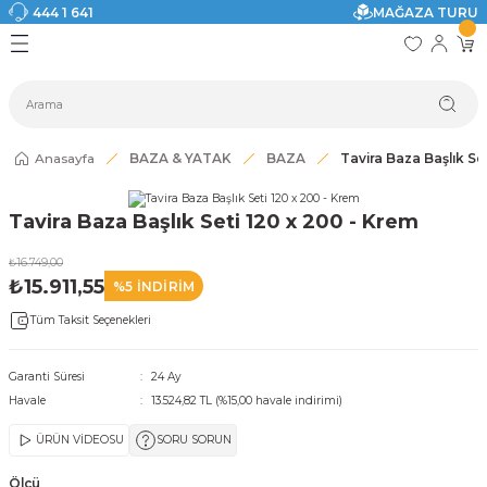
444 1 641
MAĞAZA TURU
Geri Dön
Geri Dön
Geri Dön
Geri Dön
Geri Dön
Geri Dön
I
ASI
SI
TAK
I DOLAP MODELLERİ
CI ÜRÜNLER
Modelleri
Anasayfa
BAZA & YATAK
BAZA
Tavira Baza Başlık Se
akkabılık
Tavira Baza Başlık Seti 120 x 200 - Krem
ri
eri
₺16.749,00
₺15.911,55
%5 İNDİRİM
ri
Tüm Taksit Seçenekleri
eri
Garanti Süresi
24 Ay
Havale
13.524,82 TL (%15,00 havale indirimi)
eri
ÜRÜN VİDEOSU
SORU SORUN
 Modelleri
Ölçü