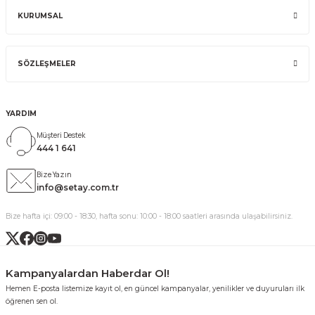
KURUMSAL
SÖZLEŞMELER
YARDIM
Müşteri Destek
444 1 641
Bize Yazın
info@setay.com.tr
Bize hafta içi: 09:00 - 18:30, hafta sonu: 10:00 - 18:00 saatleri arasında ulaşabilirsiniz.
Kampanyalardan Haberdar Ol!
Hemen E-posta listemize kayıt ol, en güncel kampanyalar, yenilikler ve duyuruları ilk
öğrenen sen ol.