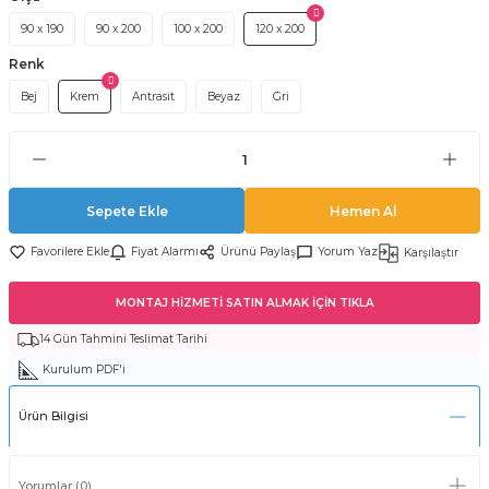
90 x 190
90 x 200
100 x 200
120 x 200
Renk
Bej
Krem
Antrasit
Beyaz
Gri
Sepete Ekle
Hemen Al
Fiyat Alarmı
Ürünü Paylaş
Yorum Yaz
Karşılaştır
MONTAJ HİZMETİ SATIN ALMAK İÇİN TIKLA
14 Gün Tahmini Teslimat Tarihi
Kurulum PDF'i
Ürün Bilgisi
Yorumlar (0)