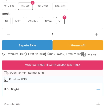
90 x 190
90 x 200
100 x 200
120 x 200
Renk
Bej
Krem
Antrasit
Beyaz
Gri
Sepete Ekle
Hemen Al
Fiyat Alarmı
Ürünü Paylaş
Yorum Yaz
Karşılaştır
MONTAJ HİZMETİ SATIN ALMAK İÇİN TIKLA
14 Gün Tahmini Teslimat Tarihi
Kurulum PDF'i
Ürün Bilgisi
Yorumlar (0)