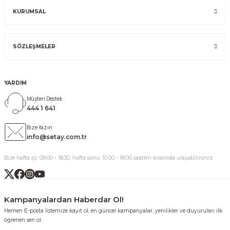
KURUMSAL
SÖZLEŞMELER
YARDIM
Müşteri Destek
444 1 641
Bize Yazın
info@setay.com.tr
Bize hafta içi: 09:00 - 18:30, hafta sonu: 10:00 - 18:00 saatleri arasında ulaşabilirsiniz.
Kampanyalardan Haberdar Ol!
Hemen E-posta listemize kayıt ol, en güncel kampanyalar, yenilikler ve duyuruları ilk
öğrenen sen ol.