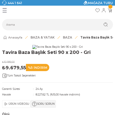
444 1 641
MAĞAZA TURU
Geri Dön
Geri Dön
Geri Dön
Geri Dön
Geri Dön
Geri Dön
I
ASI
SI
TAK
I DOLAP MODELLERİ
CI ÜRÜNLER
Modelleri
Anasayfa
BAZA & YATAK
BAZA
Tavira Baza Başlık Set
akkabılık
Tavira Baza Başlık Seti 90 x 200 - Gri
ri
eri
₺10.189,00
₺9.679,55
%5 İNDİRİM
ri
Tüm Taksit Seçenekleri
eri
Garanti Süresi
24 Ay
Havale
8.227,62 TL (%15,00 havale indirimi)
eri
ÜRÜN VİDEOSU
SORU SORUN
 Modelleri
Ölçü