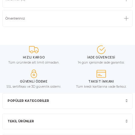
Önerileriniz
HIZLI KARGO
İADE GÜVENCESİ
Tüm ürünlerde alt limit olmadan.
14 gün içerisinde iade garantisi.
GÜVENLİ ÖDEME
TAKSİT İMKANI
SSL sertifikası ve 3D güvenlik sistemi.
Tüm kredi kartlarına vade farksız.
POPÜLER KATEGORİLER
TEKİL ÜRÜNLER