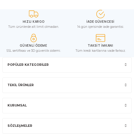
HIZLI KARGO
İADE GÜVENCESİ
Tüm ürünlerde alt limit olmadan.
14 gün içerisinde iade garantisi.
GÜVENLİ ÖDEME
TAKSİT İMKANI
SSL sertifikası ve 3D güvenlik sistemi.
Tüm kredi kartlarına vade farksız.
POPÜLER KATEGORİLER
TEKİL ÜRÜNLER
KURUMSAL
SÖZLEŞMELER