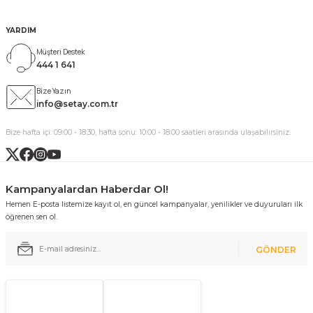
YARDIM
Müşteri Destek
444 1 641
Bize Yazın
info@setay.com.tr
Bize hafta içi: 09:00 - 18:30, hafta sonu: 10:00 - 18:00 saatleri arasında ulaşabilirsiniz.
Kampanyalardan Haberdar Ol!
Hemen E-posta listemize kayıt ol, en güncel kampanyalar, yenilikler ve duyuruları ilk
öğrenen sen ol.
GÖNDER