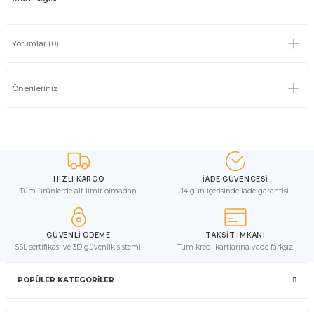
Yorumlar (0)
Önerileriniz
HIZLI KARGO
İADE GÜVENCESİ
Tüm ürünlerde alt limit olmadan.
14 gün içerisinde iade garantisi.
GÜVENLİ ÖDEME
TAKSİT İMKANI
SSL sertifikası ve 3D güvenlik sistemi.
Tüm kredi kartlarına vade farksız.
POPÜLER KATEGORİLER