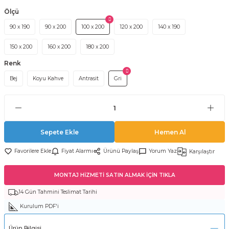
Ölçü
90 x 190
90 x 200
100 x 200
120 x 200
140 x 190
150 x 200
160 x 200
180 x 200
Renk
Bej
Koyu Kahve
Antrasit
Gri
Sepete Ekle
Hemen Al
Fiyat Alarmı
Ürünü Paylaş
Yorum Yaz
Karşılaştır
MONTAJ HİZMETİ SATIN ALMAK İÇİN TIKLA
14 Gün Tahmini Teslimat Tarihi
Kurulum PDF'i
Ürün Bilgisi