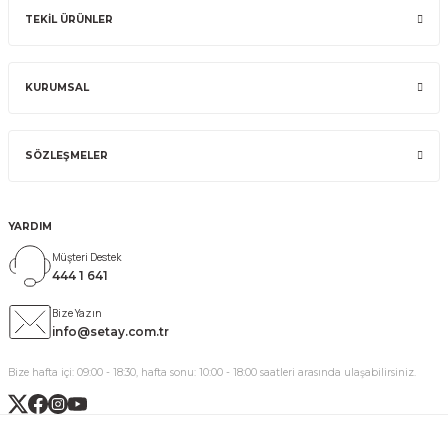
TEKİL ÜRÜNLER
KURUMSAL
SÖZLEŞMELER
YARDIM
Müşteri Destek
444 1 641
Bize Yazın
info@setay.com.tr
Bize hafta içi: 09:00 - 18:30, hafta sonu: 10:00 - 18:00 saatleri arasında ulaşabilirsiniz.