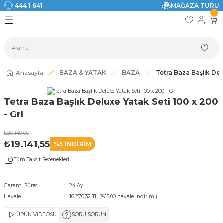
444 1 641
MAĞAZA TURU
Geri Dön
Geri Dön
Geri Dön
Geri Dön
Geri Dön
Geri Dön
I
ASI
SI
TAK
I DOLAP MODELLERİ
CI ÜRÜNLER
Modelleri
Anasayfa
BAZA & YATAK
BAZA
Tetra Baza Başlık Del
akkabılık
Tetra Baza Başlık Deluxe Yatak Seti 100 x 200
ri
eri
- Gri
₺20.149,00
ri
₺19.141,55
%5 İNDİRİM
Tüm Taksit Seçenekleri
eri
eri
Garanti Süresi
24 Ay
Havale
16.270,32 TL (%15,00 havale indirimi)
 Modelleri
ÜRÜN VİDEOSU
SORU SORUN