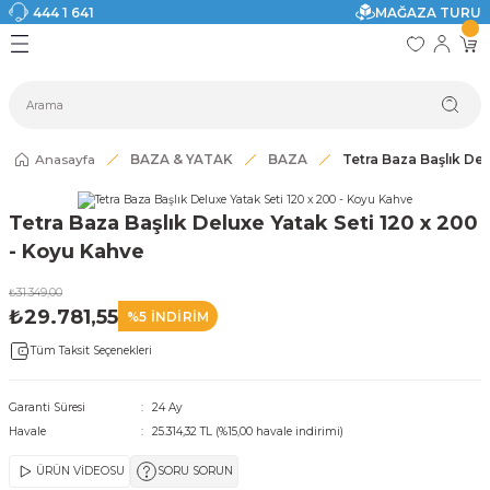
444 1 641
MAĞAZA TURU
Geri Dön
Geri Dön
Geri Dön
Geri Dön
Geri Dön
Geri Dön
I
ASI
SI
TAK
I DOLAP MODELLERİ
CI ÜRÜNLER
Modelleri
Anasayfa
BAZA & YATAK
BAZA
Tetra Baza Başlık Del
akkabılık
Tetra Baza Başlık Deluxe Yatak Seti 120 x 200
ri
eri
- Koyu Kahve
₺31.349,00
ri
₺29.781,55
%5 İNDİRİM
Tüm Taksit Seçenekleri
eri
eri
Garanti Süresi
24 Ay
Havale
25.314,32 TL (%15,00 havale indirimi)
 Modelleri
ÜRÜN VİDEOSU
SORU SORUN