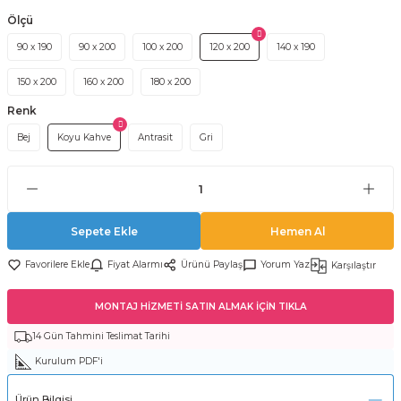
Ölçü
90 x 190
90 x 200
100 x 200
120 x 200
140 x 190
150 x 200
160 x 200
180 x 200
Renk
Bej
Koyu Kahve
Antrasit
Gri
Sepete Ekle
Hemen Al
Fiyat Alarmı
Ürünü Paylaş
Yorum Yaz
Karşılaştır
MONTAJ HİZMETİ SATIN ALMAK İÇİN TIKLA
14 Gün Tahmini Teslimat Tarihi
Kurulum PDF'i
Ürün Bilgisi