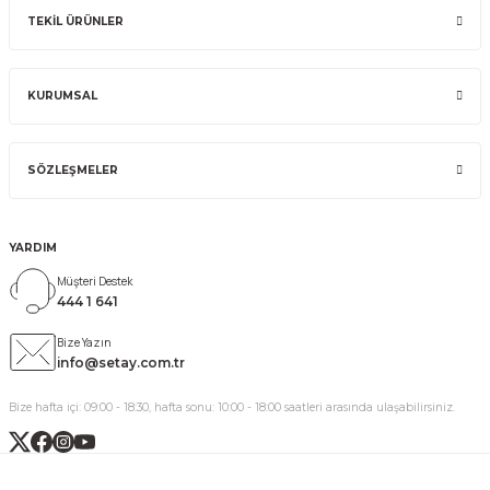
TEKİL ÜRÜNLER
KURUMSAL
SÖZLEŞMELER
YARDIM
Müşteri Destek
444 1 641
Bize Yazın
info@setay.com.tr
Bize hafta içi: 09:00 - 18:30, hafta sonu: 10:00 - 18:00 saatleri arasında ulaşabilirsiniz.