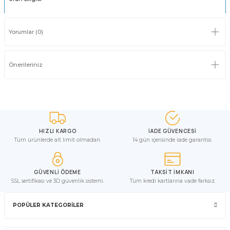
Yorumlar (0)
Önerileriniz
HIZLI KARGO
İADE GÜVENCESİ
Tüm ürünlerde alt limit olmadan.
14 gün içerisinde iade garantisi.
GÜVENLİ ÖDEME
TAKSİT İMKANI
SSL sertifikası ve 3D güvenlik sistemi.
Tüm kredi kartlarına vade farksız.
POPÜLER KATEGORİLER