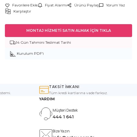
Fiyat Alarmı
Ürünü Paylaş
Yorum Yaz
Karşılaştır
MONTAJ HİZMETİ SATIN ALMAK İÇİN TIKLA
14 Gün Tahmini Teslimat Tarihi
Kurulum PDF'i
TAKSİT İMKANI
istemi.
Tüm kredi kartlarına vade farksız.
YARDIM
Müşteri Destek
444 1 641
Bize Yazın