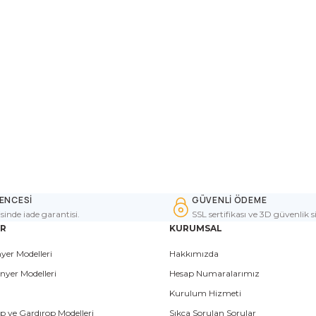
ENCESİ
GÜVENLİ ÖDEME
isinde iade garantisi.
SSL sertifikası ve 3D güvenlik s
ER
KURUMSAL
yer Modelleri
Hakkımızda
nyer Modelleri
Hesap Numaralarımız
Kurulum Hizmeti
p ve Gardırop Modelleri
Sıkça Sorulan Sorular