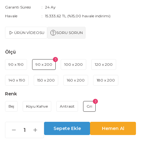
Garanti Süresi
24 Ay
Havale
15.333,62 TL (%15,00 havale indirimi)
ÜRÜN VİDEOSU
SORU SORUN
Ölçü
90 x 190
90 x 200
100 x 200
120 x 200
140 x 190
150 x 200
160 x 200
180 x 200
Renk
Bej
Koyu Kahve
Antrasit
Gri
Sepete Ekle
Hemen Al