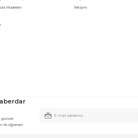
la Modelleri
İletişim
ı
aberdar
n güncel
ı ilk öğrenen