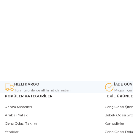
HIZLI KARGO
İADE GÜV
Tüm ürünlerde alt limit olmadan.
14 gün içer
POPÜLER KATEGORİLER
TEKİL ÜRÜNL
Ranza Modelleri
Genç Odası Şifon
Arabalı Yatak
Bebek Odası Şifo
Genç Odası Takımı
Komodinler
Yataklar
Genç Odası Dola