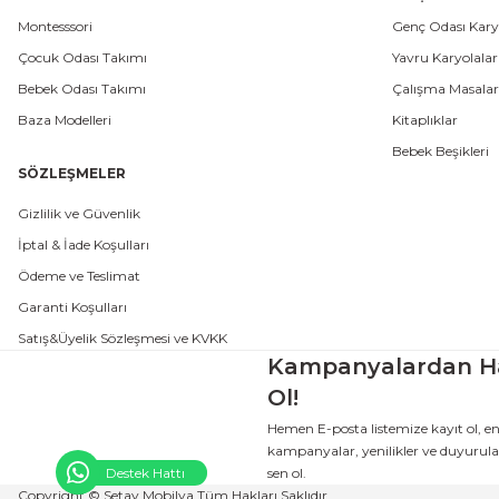
Montesssori
Genç Odası Karyo
Çocuk Odası Takımı
Yavru Karyolalar
Bebek Odası Takımı
Çalışma Masalar
Baza Modelleri
Kitaplıklar
Bebek Beşikleri
SÖZLEŞMELER
Gizlilik ve Güvenlik
İptal & İade Koşulları
Ödeme ve Teslimat
Garanti Koşulları
Satış&Üyelik Sözleşmesi ve KVKK
Kampanyalardan H
Ol!
Hemen E-posta listemize kayıt ol, e
kampanyalar, yenilikler ve duyurular
sen ol.
Destek Hattı
Copyright © Setay Mobilya Tüm Hakları Saklıdır.