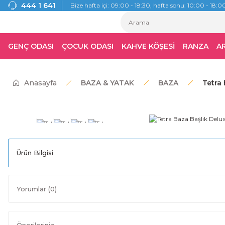
444 1 641
Bize hafta içi: 09:00 - 18:30, hafta sonu: 10:00 - 18:00
GENÇ ODASI
ÇOCUK ODASI
KAHVE KÖŞESİ
RANZA
A
Anasayfa
BAZA & YATAK
BAZA
Tetra 
Ürün Bilgisi
Yorumlar (0)
Önerileriniz