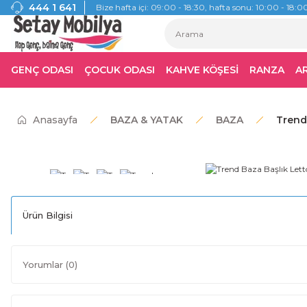
444 1 641
Bize hafta içi: 09:00 - 18:30, hafta sonu: 10:00 - 18:00
GENÇ ODASI
ÇOCUK ODASI
KAHVE KÖŞESİ
RANZA
A
Anasayfa
BAZA & YATAK
BAZA
Trend 
Ürün Bilgisi
Yorumlar (0)