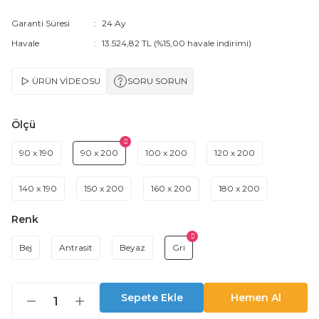
Garanti Süresi
24 Ay
Havale
13.524,82 TL (%15,00 havale indirimi)
ÜRÜN VİDEOSU
SORU SORUN
Ölçü
90 x 190
90 x 200
100 x 200
120 x 200
140 x 190
150 x 200
160 x 200
180 x 200
Renk
Bej
Antrasit
Beyaz
Gri
Sepete Ekle
Hemen Al