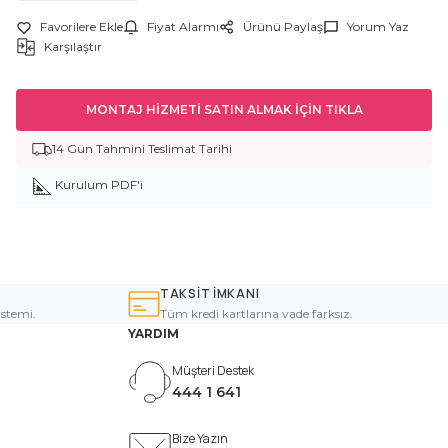
Fiyat Alarmı
Ürünü Paylaş
Yorum Yaz
Karşılaştır
MONTAJ HİZMETİ SATIN ALMAK İÇİN TIKLA
14 Gün Tahmini Teslimat Tarihi
Kurulum PDF'i
TAKSİT İMKANI
istemi.
Tüm kredi kartlarına vade farksız.
YARDIM
Müşteri Destek
444 1 641
Bize Yazın