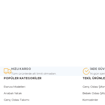
HIZLI KARGO
İADE GÜV
Tüm ürünlerde alt limit olmadan.
14 gün içer
POPÜLER KATEGORİLER
TEKİL ÜRÜNL
Ranza Modelleri
Genç Odası Şifon
Arabalı Yatak
Bebek Odası Şifo
Genç Odası Takımı
Komodinler