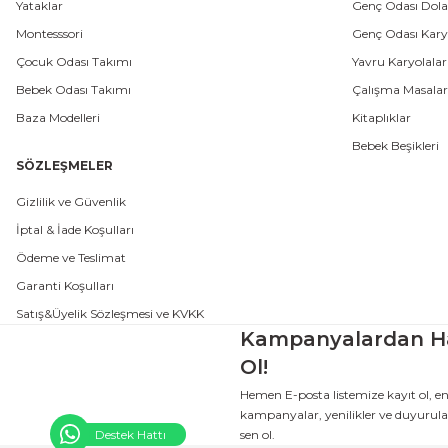
Yataklar
Genç Odası Dola
Montesssori
Genç Odası Karyo
Çocuk Odası Takımı
Yavru Karyolalar
Bebek Odası Takımı
Çalışma Masalar
Baza Modelleri
Kitaplıklar
Bebek Beşikleri
SÖZLEŞMELER
Gizlilik ve Güvenlik
İptal & İade Koşulları
Ödeme ve Teslimat
Garanti Koşulları
Satış&Üyelik Sözleşmesi ve KVKK
Kampanyalardan H
Ol!
Hemen E-posta listemize kayıt ol, e
kampanyalar, yenilikler ve duyurular
sen ol.
Destek Hattı