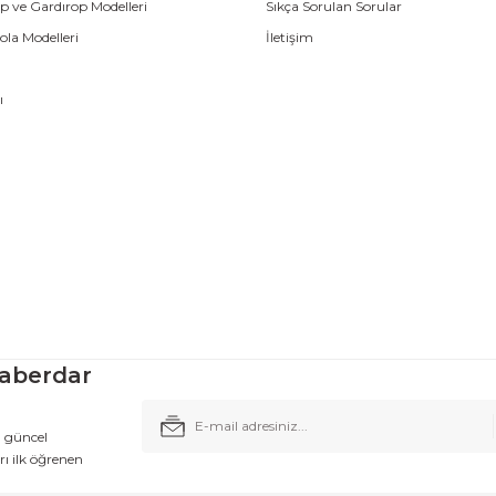
p ve Gardırop Modelleri
Sıkça Sorulan Sorular
la Modelleri
İletişim
ı
aberdar
n güncel
ı ilk öğrenen