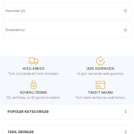
Yorumlar (0)
Önerileriniz
HIZLI KARGO
İADE GÜVENCESİ
Tüm ürünlerde alt limit olmadan.
14 gün içerisinde iade garantisi.
GÜVENLİ ÖDEME
TAKSİT İMKANI
SSL sertifikası ve 3D güvenlik sistemi.
Tüm kredi kartlarına vade farksız.
POPÜLER KATEGORİLER
TEKİL ÜRÜNLER