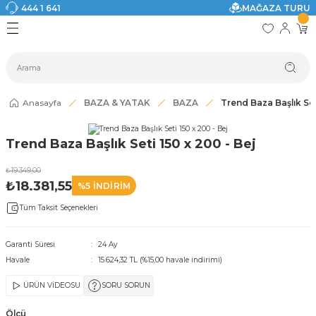
444 1 641
MAĞAZA TURU
Geri Dön
Geri Dön
Geri Dön
Geri Dön
Geri Dön
Geri Dön
I
ASI
SI
TAK
I DOLAP MODELLERİ
CI ÜRÜNLER
Modelleri
Anasayfa
BAZA & YATAK
BAZA
Trend Baza Başlık Set
akkabılık
Trend Baza Başlık Seti 150 x 200 - Bej
ri
eri
₺19.349,00
₺18.381,55
%5 İNDİRİM
ri
Tüm Taksit Seçenekleri
eri
Garanti Süresi
24 Ay
Havale
15.624,32 TL (%15,00 havale indirimi)
eri
ÜRÜN VİDEOSU
SORU SORUN
 Modelleri
Ölçü