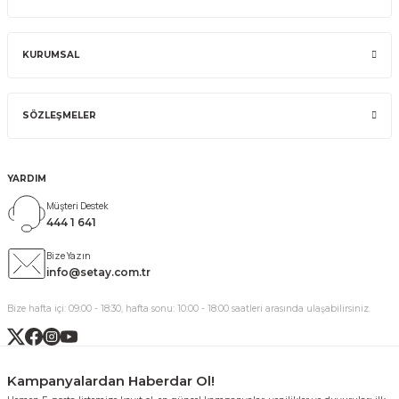
KURUMSAL
SÖZLEŞMELER
YARDIM
Müşteri Destek
444 1 641
Bize Yazın
info@setay.com.tr
Bize hafta içi: 09:00 - 18:30, hafta sonu: 10:00 - 18:00 saatleri arasında ulaşabilirsiniz.
Kampanyalardan Haberdar Ol!