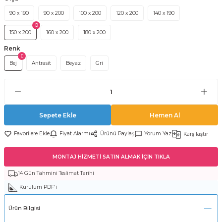
90 x 190
90 x 200
100 x 200
120 x 200
140 x 190
150 x 200
160 x 200
180 x 200
Renk
Bej
Antrasit
Beyaz
Gri
Sepete Ekle
Hemen Al
Fiyat Alarmı
Ürünü Paylaş
Yorum Yaz
Karşılaştır
MONTAJ HİZMETİ SATIN ALMAK İÇİN TIKLA
14 Gün Tahmini Teslimat Tarihi
Kurulum PDF'i
Ürün Bilgisi