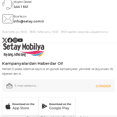
Müşteri Destek
444 1 641
Bize Yazın
info@setay.com.tr
Bize hafta içi: 09:00 - 18:30, hafta sonu: 10:00 - 18:00 saatleri arasında ulaşabilirsiniz.
Kampanyalardan Haberdar Ol!
Hemen E-posta listemize kayıt ol, en güncel kampanyalar, yenilikler ve duyuruları ilk
öğrenen sen ol.
GÖNDER