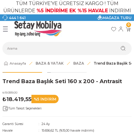
TÜM TÜRKİYE’YE ÜCRETSİZ KARGO ! TÜM
Geri Dön
Geri Dön
Geri Dön
Geri Dön
Geri Dön
Geri Dön
ÜRÜNLERDE
%5 İNDİRİME EK %15 HAVALE
İNDİRİMİ
444 1 641
MAĞAZA TURU
I
ASI
SI
TAK
I DOLAP MODELLERİ
CI ÜRÜNLER
0
Modelleri
akkabılık
Anasayfa
BAZA & YATAK
BAZA
Trend Baza Başlık Set
ri
eri
Trend Baza Başlık Seti 160 x 200 - Antrasit
ri
₺19.389,00
eri
₺18.419,55
%5 İNDİRİM
Tüm Taksit Seçenekleri
eri
Garanti Süresi
24 Ay
 Modelleri
Havale
15.656,62 TL (%15,00 havale indirimi)