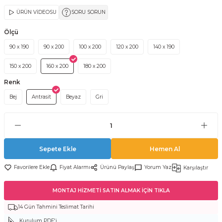
ÜRÜN VİDEOSU
SORU SORUN
Ölçü
90 x 190
90 x 200
100 x 200
120 x 200
140 x 190
150 x 200
160 x 200
180 x 200
Renk
Bej
Antrasit
Beyaz
Gri
Sepete Ekle
Hemen Al
Fiyat Alarmı
Ürünü Paylaş
Yorum Yaz
Karşılaştır
MONTAJ HİZMETİ SATIN ALMAK İÇİN TIKLA
14 Gün Tahmini Teslimat Tarihi
Kurulum PDF'i