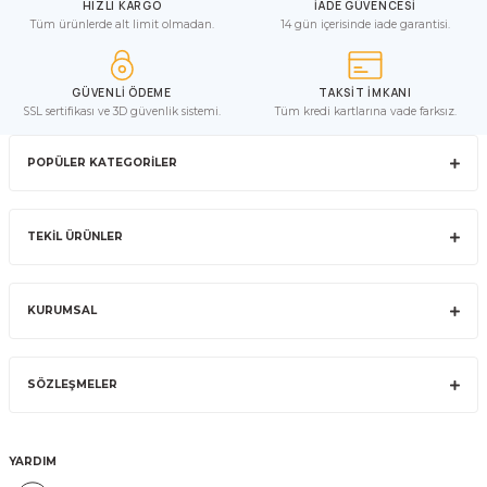
HIZLI KARGO
İADE GÜVENCESİ
Tüm ürünlerde alt limit olmadan.
14 gün içerisinde iade garantisi.
GÜVENLİ ÖDEME
TAKSİT İMKANI
SSL sertifikası ve 3D güvenlik sistemi.
Tüm kredi kartlarına vade farksız.
POPÜLER KATEGORİLER
TEKİL ÜRÜNLER
KURUMSAL
SÖZLEŞMELER
YARDIM