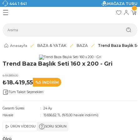
444 1 641
MAĞAZA TURU
Geri Dön
Geri Dön
Geri Dön
Geri Dön
Geri Dön
Geri Dön
I
ASI
SI
TAK
I DOLAP MODELLERİ
CI ÜRÜNLER
Modelleri
Anasayfa
BAZA & YATAK
BAZA
Trend Baza Başlık Set
akkabılık
Trend Baza Başlık Seti 160 x 200 - Gri
ri
eri
₺19.389,00
₺18.419,55
%5 İNDİRİM
ri
Tüm Taksit Seçenekleri
eri
Garanti Süresi
24 Ay
Havale
15.656,62 TL (%15,00 havale indirimi)
eri
ÜRÜN VİDEOSU
SORU SORUN
 Modelleri
Ölçü