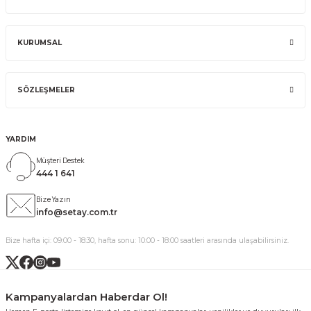
KURUMSAL
SÖZLEŞMELER
YARDIM
Müşteri Destek
444 1 641
Bize Yazın
info@setay.com.tr
Bize hafta içi: 09:00 - 18:30, hafta sonu: 10:00 - 18:00 saatleri arasında ulaşabilirsiniz.
Kampanyalardan Haberdar Ol!