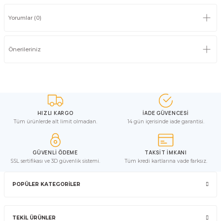
Yorumlar (0)
Önerileriniz
HIZLI KARGO
İADE GÜVENCESİ
Tüm ürünlerde alt limit olmadan.
14 gün içerisinde iade garantisi.
GÜVENLİ ÖDEME
TAKSİT İMKANI
SSL sertifikası ve 3D güvenlik sistemi.
Tüm kredi kartlarına vade farksız.
POPÜLER KATEGORİLER
TEKİL ÜRÜNLER