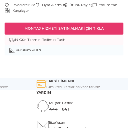
Fiyat Alarmı
Ürünü Paylaş
Yorum Yaz
Karşılaştır
MONTAJ HİZMETİ SATIN ALMAK İÇİN TIKLA
14 Gün Tahmini Teslimat Tarihi
Kurulum PDF'i
TAKSİT İMKANI
istemi.
Tüm kredi kartlarına vade farksız.
YARDIM
Müşteri Destek
444 1 641
Bize Yazın