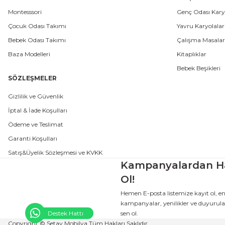
Montesssori
Genç Odası Karyo
Çocuk Odası Takımı
Yavru Karyolalar
Bebek Odası Takımı
Çalışma Masalar
Baza Modelleri
Kitaplıklar
Bebek Beşikleri
SÖZLEŞMELER
Gizlilik ve Güvenlik
İptal & İade Koşulları
Ödeme ve Teslimat
Garanti Koşulları
Satış&Üyelik Sözleşmesi ve KVKK
Kampanyalardan H
Ol!
Hemen E-posta listemize kayıt ol, e
kampanyalar, yenilikler ve duyurular
sen ol.
Destek Hattı
Copyright © Setay Mobilya Tüm Hakları Saklıdır.