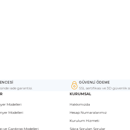
ENCESİ
GÜVENLİ ÖDEME
isinde iade garantisi.
SSL sertifikası ve 3D güvenlik s
ER
KURUMSAL
yer Modelleri
Hakkımızda
nyer Modelleri
Hesap Numaralarımız
Kurulum Hizmeti
p ve Gardırop Modelleri
Sıkça Sorulan Sorular