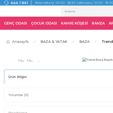
444 1 641
Bize hafta içi: 09:00 - 18:30, hafta sonu: 10:00 - 18:00
GENÇ ODASI
ÇOCUK ODASI
KAHVE KÖŞESİ
RANZA
A
Anasayfa
BAZA & YATAK
BAZA
Trend 
Ürün Bilgisi
Yorumlar (0)
Önerileriniz