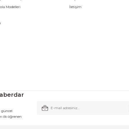
la Modelleri
İletişim
ı
aberdar
n güncel
ı ilk öğrenen