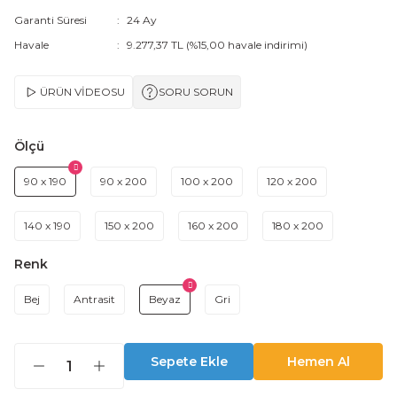
Garanti Süresi
24 Ay
Havale
9.277,37 TL (%15,00 havale indirimi)
ÜRÜN VİDEOSU
SORU SORUN
Ölçü
90 x 190
90 x 200
100 x 200
120 x 200
140 x 190
150 x 200
160 x 200
180 x 200
Renk
Bej
Antrasit
Beyaz
Gri
Sepete Ekle
Hemen Al