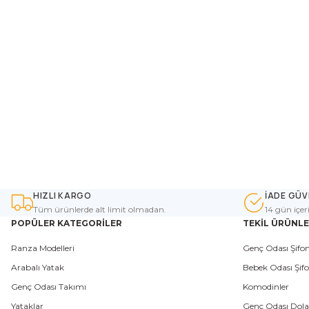
HIZLI KARGO
İADE GÜV
Tüm ürünlerde alt limit olmadan.
14 gün içer
POPÜLER KATEGORİLER
TEKİL ÜRÜNL
Ranza Modelleri
Genç Odası Şifon
Arabalı Yatak
Bebek Odası Şifo
Genç Odası Takımı
Komodinler
Yataklar
Genç Odası Dola