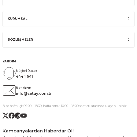
KURUMSAL
SÖZLEŞMELER
YARDIM
Müşteri Destek
444 1 641
Bize Yazın
info@setay.com.tr
Bize hafta içi: 09:00 - 18:30, hafta sonu: 10:00 - 18:00 saatleri arasında ulaşabilirsiniz.
Kampanyalardan Haberdar Ol!