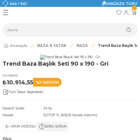
444 1 641
MAĞAZA TURU
Geri Dön
Geri Dön
Geri Dön
Geri Dön
Geri Dön
Geri Dön
I
ASI
SI
TAK
I DOLAP MODELLERİ
CI ÜRÜNLER
Modelleri
Anasayfa
BAZA & YATAK
BAZA
Trend Baza Başlık Seti
akkabılık
Trend Baza Başlık Seti 90 x 190 - Gri
ri
eri
₺11.489,00
₺10.914,55
%5 İNDİRİM
ri
Tüm Taksit Seçenekleri
eri
Garanti Süresi
24 Ay
Havale
9.277,37 TL (%15,00 havale indirimi)
eri
ÜRÜN VİDEOSU
SORU SORUN
 Modelleri
Ölçü