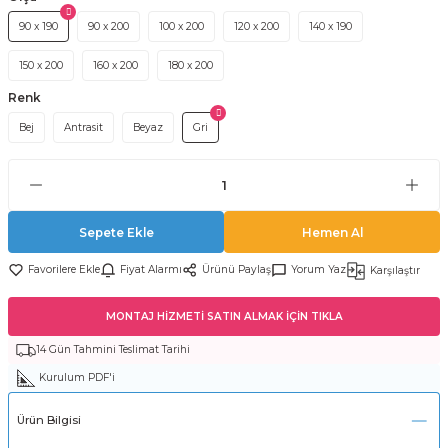
90 x 190
90 x 200
100 x 200
120 x 200
140 x 190
150 x 200
160 x 200
180 x 200
Renk
Bej
Antrasit
Beyaz
Gri
Sepete Ekle
Hemen Al
Fiyat Alarmı
Ürünü Paylaş
Yorum Yaz
Karşılaştır
MONTAJ HİZMETİ SATIN ALMAK İÇİN TIKLA
14 Gün Tahmini Teslimat Tarihi
Kurulum PDF'i
Ürün Bilgisi