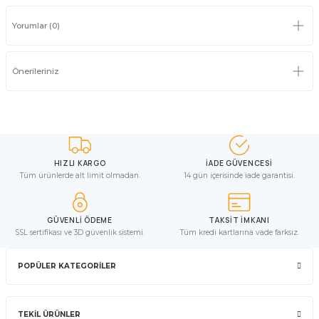
Yorumlar (0)
Önerileriniz
HIZLI KARGO
İADE GÜVENCESİ
Tüm ürünlerde alt limit olmadan.
14 gün içerisinde iade garantisi.
GÜVENLİ ÖDEME
TAKSİT İMKANI
SSL sertifikası ve 3D güvenlik sistemi.
Tüm kredi kartlarına vade farksız.
POPÜLER KATEGORİLER
TEKİL ÜRÜNLER