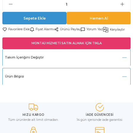
Sepete Ekle
Hemen Al
Fiyat Alarmı
Ürünü Paylaş
Yorum Yaz
Karşılaştır
MONTAJ HİZMETİ SATIN ALMAK İÇİN TIKLA
Takım İçeriğini Değiştir
Ürün Bilgisi
HIZLI KARGO
İADE GÜVENCESİ
Tüm ürünlerde alt limit olmadan.
14 gün içerisinde iade garantisi.