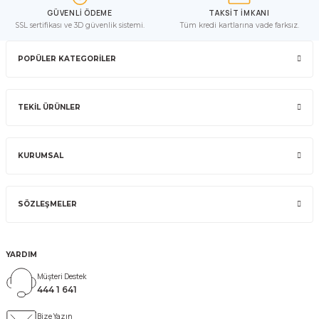
GÜVENLİ ÖDEME
TAKSİT İMKANI
SSL sertifikası ve 3D güvenlik sistemi.
Tüm kredi kartlarına vade farksız.
POPÜLER KATEGORİLER
TEKİL ÜRÜNLER
KURUMSAL
SÖZLEŞMELER
YARDIM
Müşteri Destek
444 1 641
Bize Yazın