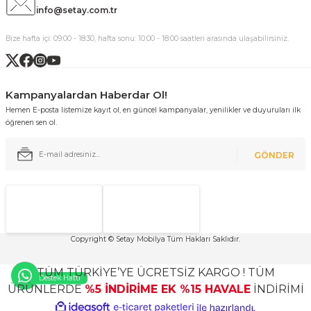
info@setay.com.tr
Bize hafta içi: 09:00 - 18:30, hafta sonu: 10:00 - 18:00 saatleri arasında ulaşabilirsiniz.
Kampanyalardan Haberdar Ol!
Hemen E-posta listemize kayıt ol, en güncel kampanyalar, yenilikler ve duyuruları ilk
öğrenen sen ol.
GÖNDER
Copyright © Setay Mobilya Tüm Hakları Saklıdır.
TÜM TÜRKİYE’YE ÜCRETSİZ KARGO ! TÜM
Destek Hattı
ÜRÜNLERDE
%5 İNDİRİME EK %15 HAVALE
İNDİRİMİ
ideasoft
ile
e-