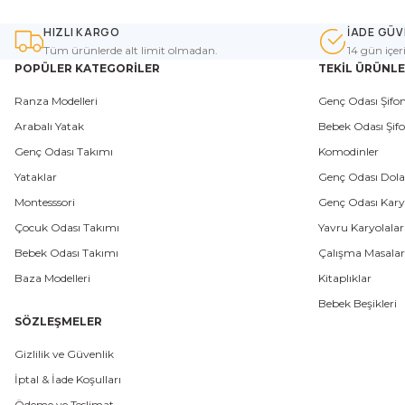
HIZLI KARGO
İADE GÜV
Tüm ürünlerde alt limit olmadan.
14 gün içer
POPÜLER KATEGORİLER
TEKİL ÜRÜNL
Ranza Modelleri
Genç Odası Şifon
Arabalı Yatak
Bebek Odası Şifo
Genç Odası Takımı
Komodinler
Yataklar
Genç Odası Dola
Montesssori
Genç Odası Karyo
Çocuk Odası Takımı
Yavru Karyolalar
Bebek Odası Takımı
Çalışma Masalar
Baza Modelleri
Kitaplıklar
Bebek Beşikleri
SÖZLEŞMELER
Gizlilik ve Güvenlik
İptal & İade Koşulları
Ödeme ve Teslimat