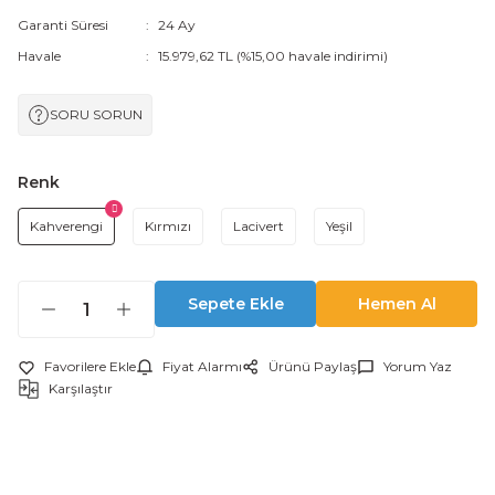
Garanti Süresi
24 Ay
Havale
15.979,62 TL (%15,00 havale indirimi)
SORU SORUN
Renk
Kahverengi
Kırmızı
Lacivert
Yeşil
Sepete Ekle
Hemen Al
Fiyat Alarmı
Ürünü Paylaş
Yorum Yaz
Karşılaştır