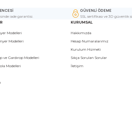
ENCESİ
GÜVENLİ ÖDEME
isinde iade garantisi.
SSL sertifikası ve 3D güvenlik s
ER
KURUMSAL
yer Modelleri
Hakkımızda
nyer Modelleri
Hesap Numaralarımız
Kurulum Hizmeti
p ve Gardırop Modelleri
Sıkça Sorulan Sorular
la Modelleri
İletişim
ı