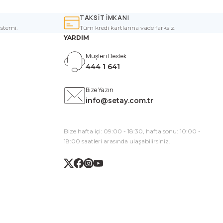
TAKSİT İMKANI
istemi.
Tüm kredi kartlarına vade farksız.
YARDIM
Müşteri Destek
444 1 641
Bize Yazın
info@setay.com.tr
Bize hafta içi: 09:00 - 18:30, hafta sonu: 10:00 -
18:00 saatleri arasında ulaşabilirsiniz.