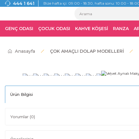
444 1 641
Bize hafta içi: 09:00 - 18:30, hafta sonu: 10:00 - 18:00
GENÇ ODASI
ÇOCUK ODASI
KAHVE KÖŞESİ
RANZA
A
Anasayfa
ÇOK AMAÇLI DOLAP MODELLERİ
Ürün Bilgisi
Yorumlar (0)
Önerileriniz