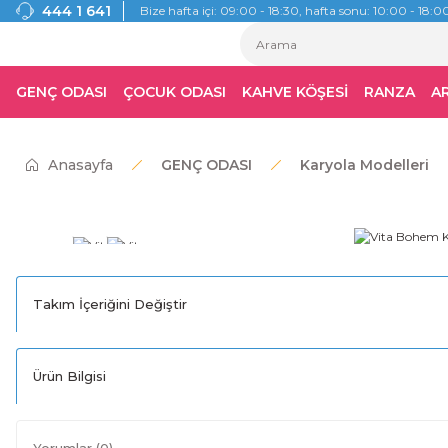
444 1 641
Bize hafta içi: 09:00 - 18:30, hafta sonu: 10:00 - 18:00
GENÇ ODASI
ÇOCUK ODASI
KAHVE KÖŞESİ
RANZA
A
Anasayfa
GENÇ ODASI
Karyola Modelleri
Takım İçeriğini Değiştir
Ürün Bilgisi
Yorumlar (0)