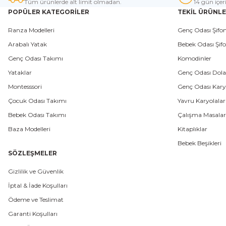
Tüm ürünlerde alt limit olmadan.
14 gün içer
POPÜLER KATEGORİLER
TEKİL ÜRÜNL
Ranza Modelleri
Genç Odası Şifon
Arabalı Yatak
Bebek Odası Şifo
Genç Odası Takımı
Komodinler
Yataklar
Genç Odası Dola
Montesssori
Genç Odası Karyo
Çocuk Odası Takımı
Yavru Karyolalar
Bebek Odası Takımı
Çalışma Masalar
Baza Modelleri
Kitaplıklar
Bebek Beşikleri
SÖZLEŞMELER
Gizlilik ve Güvenlik
İptal & İade Koşulları
Ödeme ve Teslimat
Garanti Koşulları