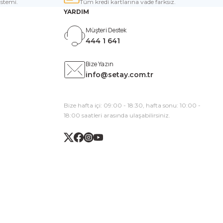
istemi.
Tüm kredi kartlarına vade farksız.
YARDIM
Müşteri Destek
444 1 641
Bize Yazın
info@setay.com.tr
Bize hafta içi: 09:00 - 18:30, hafta sonu: 10:00 -
18:00 saatleri arasında ulaşabilirsiniz.