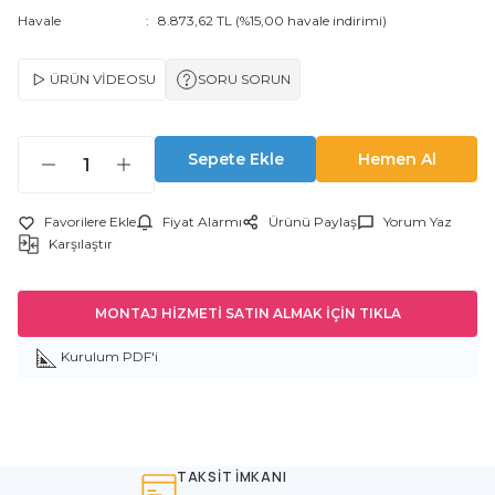
Havale
8.873,62 TL (%15,00 havale indirimi)
ÜRÜN VİDEOSU
SORU SORUN
Sepete Ekle
Hemen Al
Fiyat Alarmı
Ürünü Paylaş
Yorum Yaz
Karşılaştır
MONTAJ HİZMETİ SATIN ALMAK İÇİN TIKLA
Kurulum PDF'i
TAKSİT İMKANI